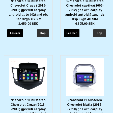
9"android 11 bilstereo
9.7"android 11 bilstereo
Chevrolet Cruze ( 2015-
Chevrolet captiva(2006-
-2018) gps wifi carplay
-2012) gps wifi carplay
android auto blåtand rds
android auto blåtand rds
Dsp 32gb 4G SIM
Dsp 32gb 4G SIM
3.650,00 SEK
4.395,00 SEK
Läs mer
Läs mer
9"android 11 bilstereo
9"android 11 bilstereo
Chevrolet Cruze (2013-
Chevrolet Matiz (2015-
-2015) gps wifi carplay
-2018) gps wifi carplay