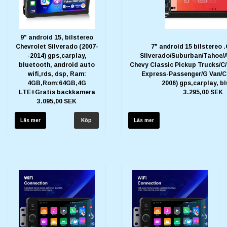
9" android 15, bilstereo
Chevrolet Silverado (2007-
7" android 15 bilstereo 
-2014) gps,carplay,
Silverado/Suburban/Tahoe
bluetooth, android auto
Chevy Classic Pickup Trucks/C/
wifi,rds, dsp, Ram:
Express-Passenger/G Van/Ch
4GB,Rom:64GB,4G
2006) gps,carplay, b
LTE+Gratis backkamera
3.295,00 SEK
3.095,00 SEK
Läs mer
Läs mer