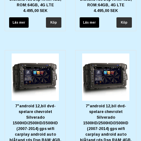
ROM:64GB, 4G LTE
ROM:64GB, 4G LTE
4.495,00 SEK
4.495,00 SEK
Läs mer
Läs mer
7"android 12,bil dvd-
7"android 12,bil dvd-
spelare chevrolet
spelare chevrolet
Silverado
Silverado
1500HD/2500HD/3500HD
1500HD/2500HD/3500HD
(2007-2014) gps wifi
(2007-2014) gps wifi
carplay android auto
carplay android auto
blåtand rds Dsp RAM:4GB,
blåtand rds Dsp RAM:4GB,