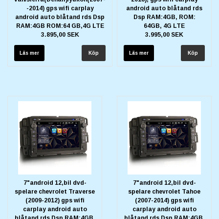
-2014) gps wifi carplay
android auto blåtand rds
android auto blåtand rds Dsp
Dsp RAM:4GB, ROM:
RAM:4GB ROM:64 GB,4G LTE
64GB, 4G LTE
3.895,00 SEK
3.995,00 SEK
Läs mer
Läs mer
7"android 12,bil dvd-
7"android 12,bil dvd-
spelare chevrolet Traverse
spelare chevrolet Tahoe
(2009-2012) gps wifi
(2007-2014) gps wifi
carplay android auto
carplay android auto
blåtand rds Dsp RAM:4GB,
blåtand rds Dsp RAM:4GB,