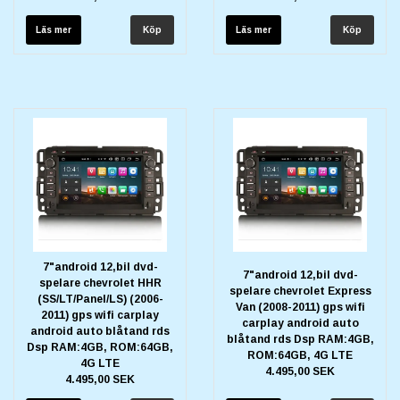
Läs mer
Läs mer
7"android 12,bil dvd-
7"android 12,bil dvd-
spelare chevrolet HHR
spelare chevrolet Express
(SS/LT/Panel/LS) (2006-
Van (2008-2011) gps wifi
2011) gps wifi carplay
carplay android auto
android auto blåtand rds
blåtand rds Dsp RAM:4GB,
Dsp RAM:4GB, ROM:64GB,
ROM:64GB, 4G LTE
4G LTE
4.495,00 SEK
4.495,00 SEK