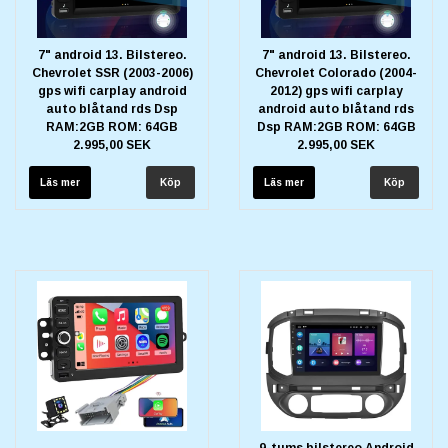
7" android 13. Bilstereo.
7" android 13. Bilstereo.
Chevrolet SSR (2003-2006)
Chevrolet Colorado (2004-
gps wifi carplay android
2012) gps wifi carplay
auto blåtand rds Dsp
android auto blåtand rds
RAM:2GB ROM: 64GB
Dsp RAM:2GB ROM: 64GB
2.995,00 SEK
2.995,00 SEK
Läs mer
Läs mer
9-tums bilstereo Android