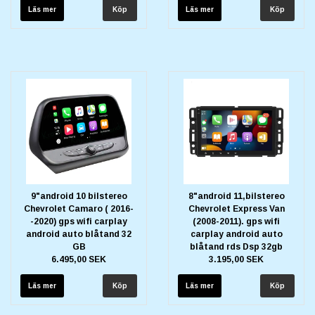
Läs mer
Läs mer
9"android 10 bilstereo
8"android 11,bilstereo
Chevrolet Camaro ( 2016-
Chevrolet Express Van
-2020) gps wifi carplay
(2008-2011). gps wifi
android auto blåtand 32
carplay android auto
GB
blåtand rds Dsp 32gb
6.495,00 SEK
3.195,00 SEK
Läs mer
Läs mer