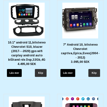
10.1" android 11,bilstereo
7" Android 10, bilstereo
Chevrolet S10, blazer
Chevrolet
(2017---2020) gps wifi
captiva,Epica,Eveo(2004 -
carplay android auto
- 2012)
blåtand rds Dsp,32Gb,4G
3.095,00 SEK
4.495,00 SEK
Läs mer
Läs mer