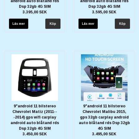
android auto blåtand rds
android auto blåtand rds
Dsp 32gb 4G SIM
Dsp 32gb 4G SIM
3.395,00 SEK
3.595,00 SEK
Läs mer
Läs mer
9"android 11 bilstereo
9"android 11 bilstereo
Chevrolet Matiz (2011--
Chevrolet Malibu 2015,
-2014) gps wifi carplay
gps 32gb carplay android
android auto blåtand rds
auto blåtand rds Dsp 32gb
Dsp 32gb 4G SIM
4G SIM
3.450,00 SEK
3.495,00 SEK