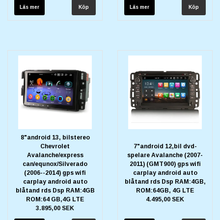
Läs mer
Läs mer
8"android 13, bilstereo
Chevrolet
7"android 12,bil dvd-
Avalanche/express
spelare Avalanche (2007-
can/equnox/Silverado
2011) (GMT900) gps wifi
(2006--2014) gps wifi
carplay android auto
carplay android auto
blåtand rds Dsp RAM:4GB,
blåtand rds Dsp RAM:4GB
ROM:64GB, 4G LTE
ROM:64 GB,4G LTE
4.495,00 SEK
3.895,00 SEK