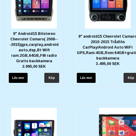
9" Android15 Bilstereo
9" android15 Chevrolet Camar
Chevrolet Csmaro( 2008--
2010-2015 Trådlös
-2015)gps,carplay,android
CarPlay/Android Auto WiFi
auto,dsp,Bt Wifi
GPS,Ram:4GB,Rom:64GB+grat
ram:2GB,64GB,FM radio
backkamera
Gratis backkamera
3.495,00 SEK
2.995,00 SEK
Läs mer
Läs mer