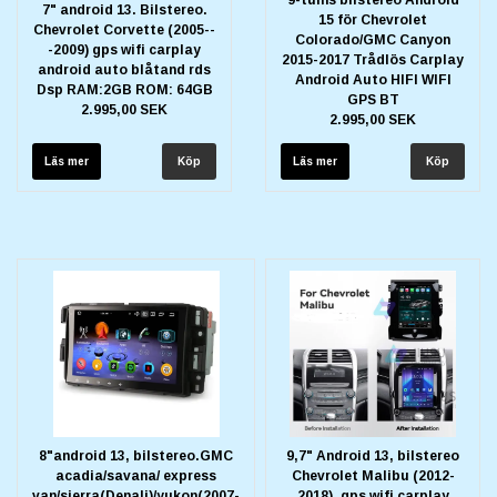
7" android 13. Bilstereo.
15 för Chevrolet
Chevrolet Corvette (2005--
Colorado/GMC Canyon
-2009) gps wifi carplay
2015-2017 Trådlös Carplay
android auto blåtand rds
Android Auto HIFI WIFI
Dsp RAM:2GB ROM: 64GB
GPS BT
2.995,00 SEK
2.995,00 SEK
Läs mer
Läs mer
8"android 13, bilstereo.GMC
9,7" Android 13, bilstereo
acadia/savana/ express
Chevrolet Malibu (2012-
van/sierra(Denali)/yukon(2007-
2018), gps wifi carplay