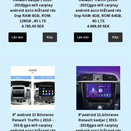
-2019)gps wifi carplay
-2021)gps wifi carplay
android auto blåtand rds
android auto blåtand rds
Dsp RAM:8GB, ROM:
Dsp RAM:4GB, ROM:64GB,
128GB ,4G LTE
4G LTE
4.795,00 SEK
4.899,00 SEK
Läs mer
Läs mer
9" android 13 Bilstereo
9"android 13,bilstereo
Renault Traffic ( 2010--
Renault kadjar ( 2015-
2014) gps wifi carplay
-2019)gps wifi carplay
android auto blåtand rds
android auto blåtand rds