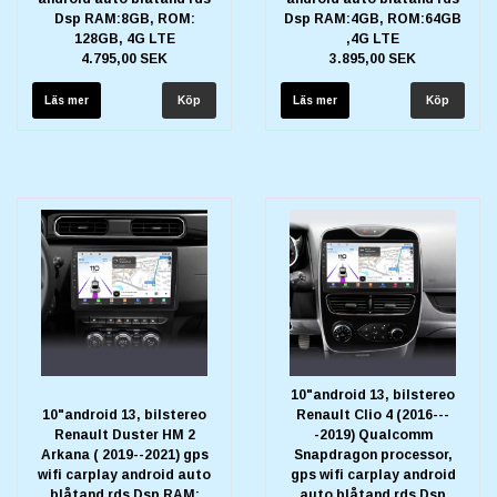
Dsp RAM:8GB, ROM:
Dsp RAM:4GB, ROM:64GB
128GB, 4G LTE
,4G LTE
4.795,00 SEK
3.895,00 SEK
Läs mer
Läs mer
10"android 13, bilstereo
10"android 13, bilstereo
Renault Clio 4 (2016---
Renault Duster HM 2
-2019) Qualcomm
Arkana ( 2019--2021) gps
Snapdragon processor,
wifi carplay android auto
gps wifi carplay android
blåtand rds Dsp RAM:
auto blåtand rds Dsp