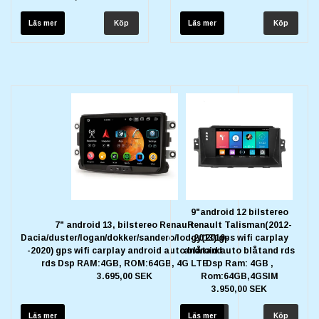
Läs mer
Läs mer
9"android 12 bilstereo
7" android 13, bilstereo Renault
Renault Talisman(2012-
Dacia/duster/logan/dokker/sandero/lodgy(2010-
-2013) gps wifi carplay
-2020) gps wifi carplay android auto blåtand
android auto blåtand rds
rds Dsp RAM:4GB, ROM:64GB, 4G LTE
Dsp Ram: 4GB ,
3.695,00 SEK
Rom:64GB,4GSIM
3.950,00 SEK
Läs mer
Läs mer