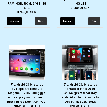
RAM: 4GB, ROM: 64GB, 4G
, 4G LTE
LTE
3.950,00 SEK
3.995,00 SEK
Läs mer
Läs mer
7"android 13 bilstereo
9"android 13, bilstereo
dvd-spelare Renault
RenaultTraffic( 2010-
Megane Ⅱ (2002-2008) gps
-2014) gps wifi carplay
wifi carplay android auto
android auto blåtand rds
blåtand rds Dsp RAM:4GB,
Dsp RAM: 6GB, ROM:
ROM:64GB, 4G LTE
128GB, 4G LTE