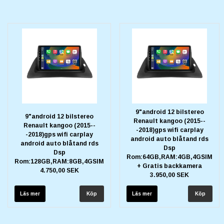
9"android 12 bilstereo
9"android 12 bilstereo
Renault kangoo (2015--
Renault kangoo (2015--
-2018)gps wifi carplay
-2018)gps wifi carplay
android auto blåtand rds
android auto blåtand rds
Dsp
Dsp
Rom:64GB,RAM:4GB,4GSIM
Rom:128GB,RAM:8GB,4GSIM
+ Gratis backkamera
4.750,00 SEK
3.950,00 SEK
Läs mer
Läs mer