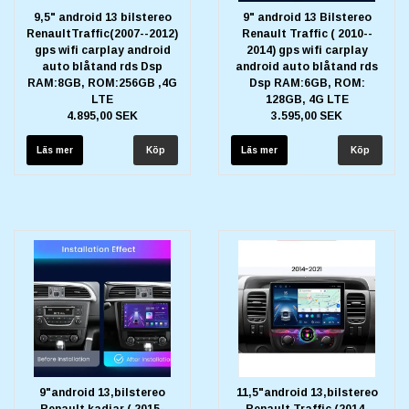
9,5" android 13 bilstereo
9" android 13 Bilstereo
RenaultTraffic(2007--2012)
Renault Traffic ( 2010--
gps wifi carplay android
2014) gps wifi carplay
auto blåtand rds Dsp
android auto blåtand rds
RAM:8GB, ROM:256GB ,4G
Dsp RAM:6GB, ROM:
LTE
128GB, 4G LTE
4.895,00 SEK
3.595,00 SEK
Läs mer
Läs mer
9"android 13,bilstereo
11,5"android 13,bilstereo
Renault kadjar ( 2015-
Renault Traffic (2014-