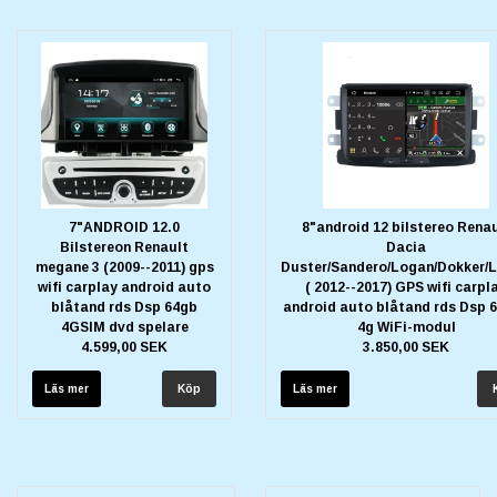
7"ANDROID 12.0
8"android 12 bilstereo Renau
Bilstereon Renault
Dacia
megane 3 (2009--2011) gps
Duster/Sandero/Logan/Dokker/
wifi carplay android auto
( 2012--2017) GPS wifi carpl
blåtand rds Dsp 64gb
android auto blåtand rds Dsp 
4GSIM dvd spelare
4g WiFi-modul
4.599,00 SEK
3.850,00 SEK
Läs mer
Läs mer