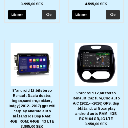
3.995,00 SEK
4.595,00 SEK
Läs mer
Läs mer
8"android 13,bilstereo
9"android 12,bilstereo
Renault Dacia duster,
Renault Capture,Clio auto
logan,sandero,dokker ,
A/C (2011---2016) GPS, dsp
lodgy( 2012--2017) gps wifi
,blåtand, wifi ,carplay
carplay android auto
android auto RAM: 4GB
blåtand rds Dsp RAM:
ROM:64 GB,4G LTE
4GB, ROM: 64GB, 4G LTE
3.950,00 SEK
3.895,00 SEK