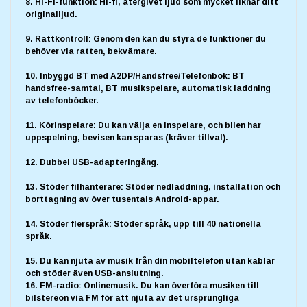
8. Hi-Fi-funktion: Hi-fi, återgivet ljud som mycket liknar ditt
originalljud.
9. Rattkontroll: Genom den kan du styra de funktioner du
behöver via ratten, bekvämare.
10. Inbyggd BT med A2DP/Handsfree/Telefonbok: BT
handsfree-samtal, BT musikspelare, automatisk laddning
av telefonböcker.
11. Körinspelare: Du kan välja en inspelare, och bilen har
uppspelning, bevisen kan sparas (kräver tillval).
12. Dubbel USB-adapteringång.
13. Stöder filhanterare: Stöder nedladdning, installation och
borttagning av över tusentals Android-appar.
14. Stöder flerspråk: Stöder språk, upp till 40 nationella
språk.
15. Du kan njuta av musik från din mobiltelefon utan kablar
och stöder även USB-anslutning.
16. FM-radio: Onlinemusik. Du kan överföra musiken till
bilstereon via FM för att njuta av det ursprungliga