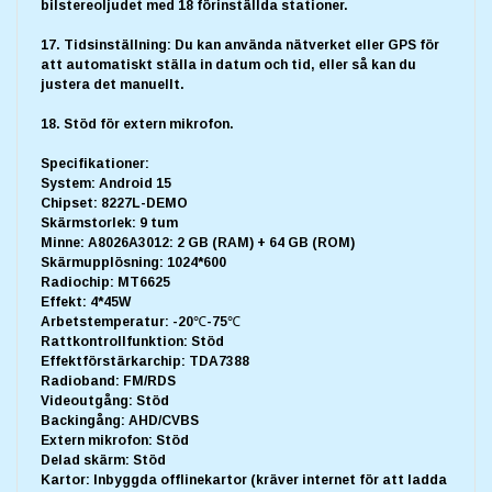
bilstereoljudet med 18 förinställda stationer.
17. Tidsinställning: Du kan använda nätverket eller GPS för
att automatiskt ställa in datum och tid, eller så kan du
justera det manuellt.
18. Stöd för extern mikrofon.
Specifikationer:
System: Android 15
Chipset: 8227L-DEMO
Skärmstorlek: 9 tum
Minne: A8026A3012: 2 GB (RAM) + 64 GB (ROM)
Skärmupplösning: 1024*600
Radiochip: MT6625
Effekt: 4*45W
Arbetstemperatur: -20℃-75℃
Rattkontrollfunktion: Stöd
Effektförstärkarchip: TDA7388
Radioband: FM/RDS
Videoutgång: Stöd
Backingång: AHD/CVBS
Extern mikrofon: Stöd
Delad skärm: Stöd
Kartor: Inbyggda offlinekartor (kräver internet för att ladda