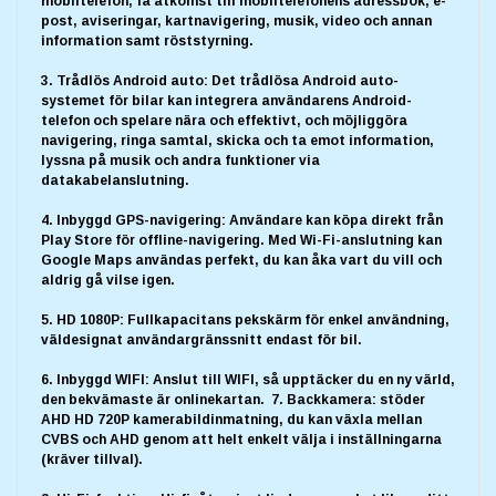
mobiltelefon, få åtkomst till mobiltelefonens adressbok, e-
post, aviseringar, kartnavigering, musik, video och annan
information samt röststyrning.
3. Trådlös Android auto: Det trådlösa Android auto-
systemet för bilar kan integrera användarens Android-
telefon och spelare nära och effektivt, och möjliggöra
navigering, ringa samtal, skicka och ta emot information,
lyssna på musik och andra funktioner via
datakabelanslutning.
4. Inbyggd GPS-navigering: Användare kan köpa direkt från
Play Store för offline-navigering. Med Wi-Fi-anslutning kan
Google Maps användas perfekt, du kan åka vart du vill och
aldrig gå vilse igen.
5. HD 1080P: Fullkapacitans pekskärm för enkel användning,
väldesignat användargränssnitt endast för bil.
6. Inbyggd WIFI: Anslut till WIFI, så upptäcker du en ny värld,
den bekvämaste är onlinekartan. 7. Backkamera: stöder
AHD HD 720P kamerabildinmatning, du kan växla mellan
CVBS och AHD genom att helt enkelt välja i inställningarna
(kräver tillval).