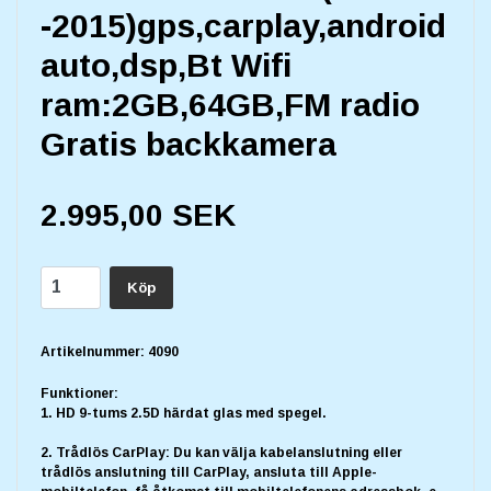
-2015)gps,carplay,android
auto,dsp,Bt Wifi
ram:2GB,64GB,FM radio
Gratis backkamera
2.995,00 SEK
Köp
Artikelnummer:
4090
Funktioner:
1. HD 9-tums 2.5D härdat glas med spegel.
2. Trådlös CarPlay: Du kan välja kabelanslutning eller
trådlös anslutning till CarPlay, ansluta till Apple-