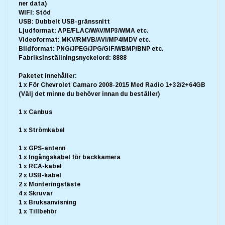
ner data)
WIFI: Stöd
USB: Dubbelt USB-gränssnitt
Ljudformat: APE/FLAC/WAV/MP3/WMA etc.
Videoformat: MKV/RMVB/AVI/MP4/MDV etc.
Bildformat: PNG/JPEG/JPG/GIF/WBMP/BNP etc.
Fabriksinställningsnyckelord: 8888
Paketet innehåller:
1 x För Chevrolet Camaro 2008-2015 Med Radio 1+32/2+64GB
(Välj det minne du behöver innan du beställer)
1 x Canbus
1 x Strömkabel
1 x GPS-antenn
1 x Ingångskabel för backkamera
1 x RCA-kabel
2 x USB-kabel
2 x Monteringsfäste
4 x Skruvar
1 x Bruksanvisning
1 x Tillbehör