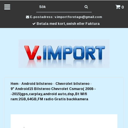
0
E-postadress:
v.importforetagv@gmail.com
Betala med kort,swish eller Faktura
Hem
›
Android bilstereo
›
Chevrolet bilstereo
›
9" Android15 Bilstereo Chevrolet Csmaro( 2008--
-2015)gps,carplay,android auto,dsp,Bt Wifi
ram:2GB,64GB,FM radio Gratis backkamera