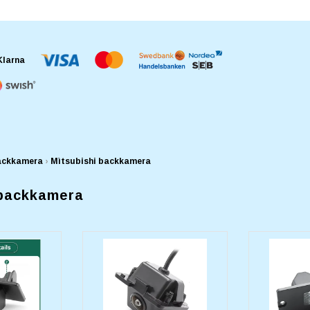
ackkamera
›
Mìtsubishi backkamera
 backkamera