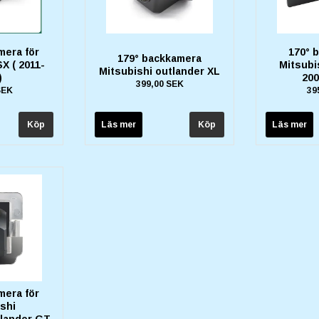
mera för
170° 
179° backkamera
X ( 2011-
Mitsubis
Mitsubishi outlander XL
)
200
399,00 SEK
SEK
39
Läs mer
Läs mer
mera för
shi
lander GT