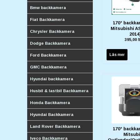
Bmw backkamera
Fiat Backkamera
170° backka
Mitsubishi AS
Chrysler Backkamera
2014
395,00 
Dodge Backkamera
Läs mer
Ford Backkamera
GMC Backkamera
Hyundai backkamera
Husbil & lastbil Backkamera
Honda Backkamera
Hyundai Backkamera
Land Rover Backkamera
170° backka
Mitsubi
Iveco Backkamera
Outlander/Out