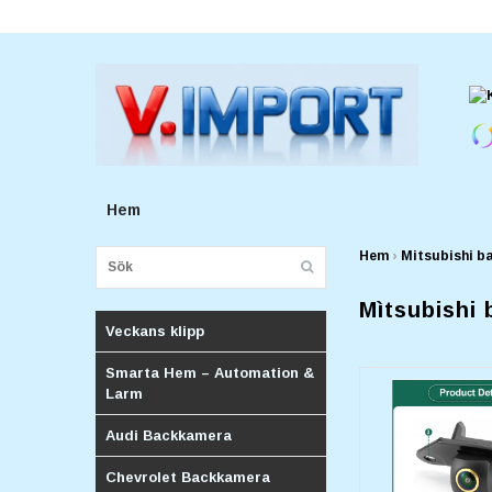
E-postadress:
v.importforetagv@gmail.com
Hem
Hem
›
Mitsubishi b
Mìtsubishi
Veckans klipp
Smarta Hem – Automation &
Larm
Audi Backkamera
Chevrolet Backkamera