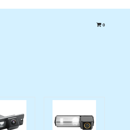
Betala med kort,swish eller Faktura
0