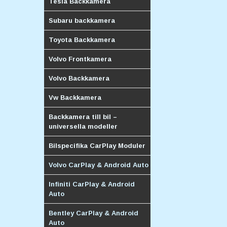
Tesla Backkamera
Subaru backkamera
Toyota Backkamera
Volvo Frontkamera
Volvo Backkamera
Vw Backkamera
Backkamera till bil –
universella modeller
Bilspecifika CarPlay Moduler
Volvo CarPlay & Android Auto
Infiniti CarPlay & Android
Auto
Bentley CarPlay & Android
Auto