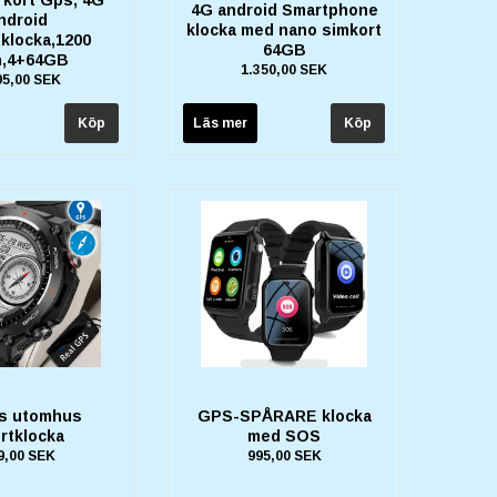
4G android Smartphone
ndroid
klocka med nano simkort
nklocka,1200
64GB
,4+64GB
1.350,00 SEK
95,00 SEK
Läs mer
s utomhus
GPS-SPÅRARE klocka
rtklocka
med SOS
9,00 SEK
995,00 SEK