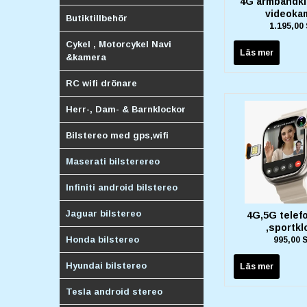
4G armbandk
videoka
Butiktillbehör
1.195,00
Cykel , Motorcykel Navi
Läs mer
&kamera
RC wifi drönare
Herr-, Dam- & Barnklockor
Bilstereo med gps,wifi
Maserati bilsterereo
Infiniti android bilstereo
Jaguar bilstereo
4G,5G telef
,sportkl
Honda bilstereo
995,00 
Hyundai bilstereo
Läs mer
Tesla android stereo