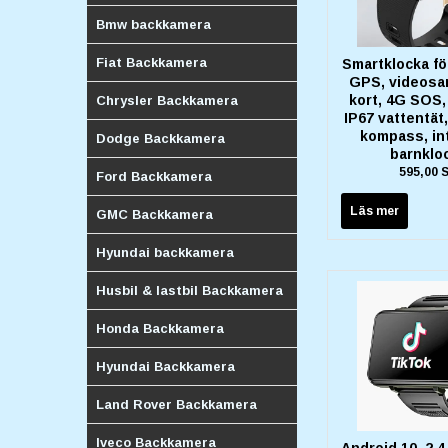
Bmw backkamera
Fiat Backkamera
Smartklocka fö
GPS, videosam
kort, 4G SOS, 
Chrysler Backkamera
IP67 vattentät
kompass, int
Dodge Backkamera
barnklo
595,00 
Ford Backkamera
Läs mer
GMC Backkamera
Hyundai backkamera
Husbil & lastbil Backkamera
Honda Backkamera
Hyundai Backkamera
Land Rover Backkamera
Iveco Backkamera
Android 10, 2,4