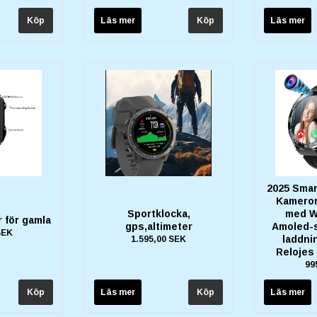
Läs mer
Läs mer
2025 Sma
Kameror
Sportklocka,
med Wi
 för gamla
gps,altimeter
Amoled-s
SEK
laddni
1.595,00 SEK
Relojes
99
Läs mer
Läs mer