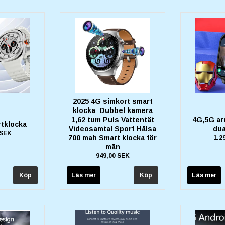
2025 4G simkort smart
klocka Dubbel kamera
1,62 tum Puls Vattentät
4G,5G ar
rtklocka
Videosamtal Sport Hälsa
dua
 SEK
700 mah Smart klocka för
1.2
män
949,00 SEK
Läs mer
Läs mer