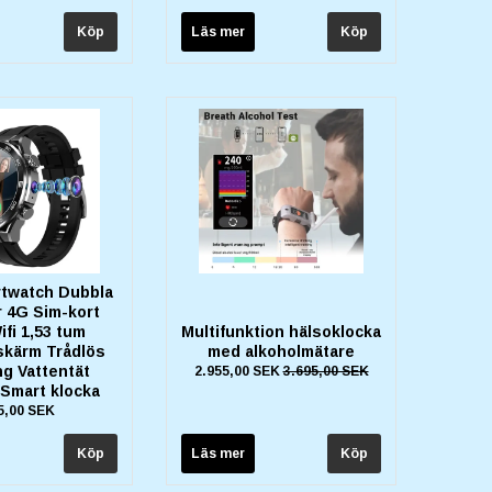
Läs mer
rtwatch Dubbla
 4G Sim-kort
fi 1,53 tum
Multifunktion hälsoklocka
kärm Trådlös
med alkoholmätare
ng Vattentät
2.955,00 SEK
3.695,00 SEK
 Smart klocka
5,00 SEK
Läs mer