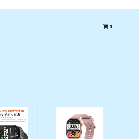
Betala med kort,swish eller Faktura
0