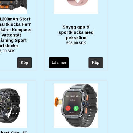
1200mAh Stort
martklocka Herr
Snygg gps &
 Skärm Kompass
sportklocka,med
 Vattentät
pekskärm
årning Sport
595,00 SEK
rtklocka
5,00 SEK
Läs mer
 kort Gps, 4G