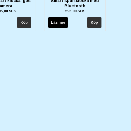
art klocka, gps
Smart sportklocka med
amera
Bluetooth
95,00 SEK
595,00 SEK
Läs mer