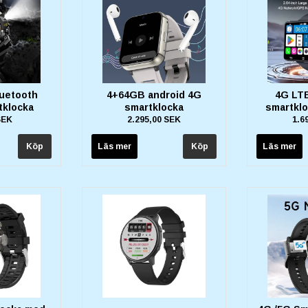
luetooth
4+64GB android 4G
4G LTE
tklocka
smartklocka
smartkl
SEK
2.295,00 SEK
1.6
Läs mer
Läs mer