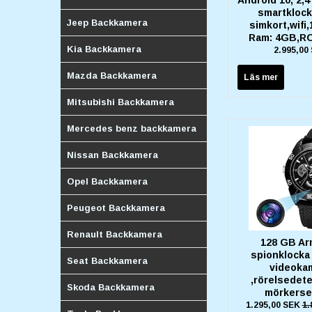
smartklock
Jeep Backkamera
simkort,wifi
Ram: 4GB,R
Kia Backkamera
2.995,00
Mazda Backkamera
Läs mer
Mitsubishi Backkamera
Mercedes benz backkamera
Nissan Backkamera
Opel Backkamera
Peugeot Backkamera
Renault Backkamera
128 GB A
spionklocka
Seat Backkamera
videoka
,rörelsedete
Skoda Backkamera
mörkers
1.295,00 SEK
1.