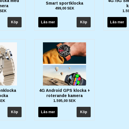
locka med
4G /5G Sm
Smart sportklocka
mera
k
499,00 SEK
 SEK
1.5
Läs mer
Läs mer
onklocka
4G Android GPS klocka +
ocka
roterande kamera
SEK
1.595,00 SEK
Läs mer