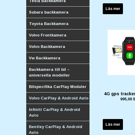
Tesla Backkamera
Läs mer
Subaru backkamera
Toyota Backkamera
Volvo Frontkamera
Volvo Backkamera
Vw Backkamera
Backkamera till bil –
universella modeller
Bilspecifika CarPlay Moduler
4G gps tracker
Volvo CarPlay & Android Auto
995,00 
Infiniti CarPlay & Android
Auto
Läs mer
Bentley CarPlay & Android
Auto