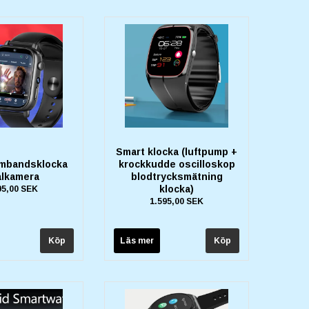
Smart klocka (luftpump +
mbandsklocka
krockkudde oscilloskop
lkamera
blodtrycksmätning
klocka)
95,00 SEK
1.595,00 SEK
Läs mer