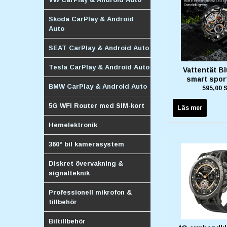
Skoda CarPlay & Android
Auto
SEAT CarPlay & Android Auto
Tesla CarPlay & Android Auto
Vattentät B
smart spor
BMW CarPlay & Android Auto
595,00 
5G WFI Router med SIM-kort
Läs mer
Hemelektronik
360° bil kamerasystem
Diskret övervakning &
signalteknik
Professionell mikrofon &
tillbehör
Biltillbehör