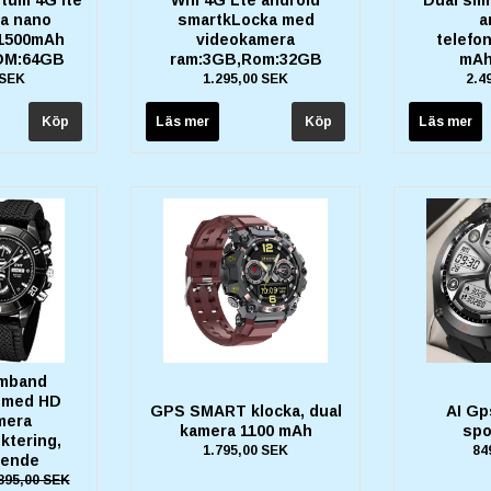
a nano
smartkLocka med
a
,1500mAh
videokamera
telefo
OM:64GB
ram:3GB,Rom:32GB
mAh
 SEK
1.295,00 SEK
2.4
Läs mer
Läs mer
rmband
 med HD
GPS SMART klocka, dual
AI Gp
mera
kamera 1100 mAh
spo
ktering,
1.795,00 SEK
84
eende
895,00 SEK