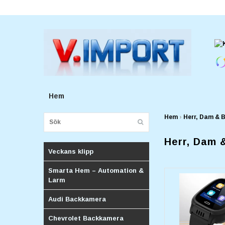
E-postadress:
v.importforetagv@gmail.com
Hem
Hem
›
Herr, Dam & 
Herr, Dam 
Veckans klipp
Smarta Hem – Automation &
Larm
Audi Backkamera
Chevrolet Backkamera