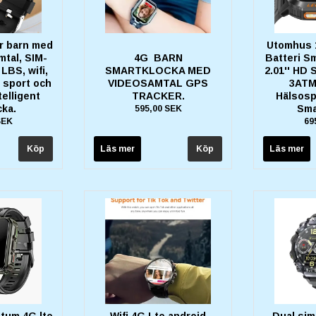
r barn med
Utomhus 
tal, SIM-
4G BARN
Batteri S
LBS, wifi,
SMARTKLOCKA MED
2.01'' HD
, sport och
VIDEOSAMTAL GPS
3ATM
elligent
TRACKER.
Hälsosp
cka.
Sma
595,00 SEK
SEK
69
Läs mer
Läs mer
 tum 4G lte
Wifi 4G Lte android
Dual sim