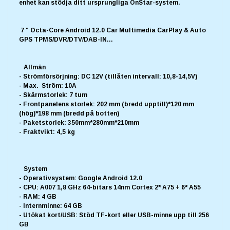
enhet kan stödja ditt ursprungliga OnStar-system.
7 " Octa-Core Android 12.0 Car Multimedia CarPlay & Auto
GPS TPMS/DVR/DTV/DAB-IN...
Allmän
- Strömförsörjning: DC 12V (tillåten intervall: 10,8-14,5V)
- Max. Ström: 10A
- Skärmstorlek: 7 tum
- Frontpanelens storlek: 202 mm (bredd upptill)*120 mm
(hög)*198 mm (bredd på botten)
- Paketstorlek: 350mm*280mm*210mm
- Fraktvikt: 4,5 kg
System
- Operativsystem: Google Android 12.0
- CPU: A007 1,8 GHz 64-bitars 14nm Cortex 2* A75 + 6* A55
- RAM: 4 GB
- Internminne: 64 GB
- Utökat kort/USB: Stöd TF-kort eller USB-minne upp till 256
GB