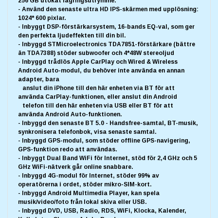
256 GB utökat lagringsutrymme.
- Använd den senaste ultra HD IPS-skärmen med upplösning:
1024* 600 pixlar.
- Inbyggt DSP-förstärkarsystem, 16-bands EQ-val, som ger
den perfekta ljudeffekten till din bil.
- Inbyggd STMicroelectronics TDA7851-förstärkare (bättre
än TDA7388) stöder subwoofer och 4*48W stereoljud
- Inbyggd trådlös Apple CarPlay och Wired & Wireless
Android Auto-modul, du behöver inte använda en annan
adapter, bara
anslut din iPhone till den här enheten via BT för att
använda CarPlay-funktionen, eller anslut din Android
telefon till den här enheten via USB eller BT för att
använda Android Auto-funktionen.
- Inbyggd den senaste BT 5.0 - Handsfree-samtal, BT-musik,
synkronisera telefonbok, visa senaste samtal.
- Inbyggd GPS-modul, som stöder offline GPS-navigering,
GPS-funktion redo att användas.
- Inbyggt Dual Band WiFi för Internet, stöd för 2,4 GHz och 5
GHz WiFi-nätverk går online snabbare.
- Inbyggd 4G-modul för Internet, stöder 99% av
operatörerna i ordet, stöder mikro-SIM-kort.
- Inbyggd Android Multimedia Player, kan spela
musik/video/foto från lokal skiva eller USB.
- Inbyggd DVD, USB, Radio, RDS, WiFi, Klocka, Kalender,