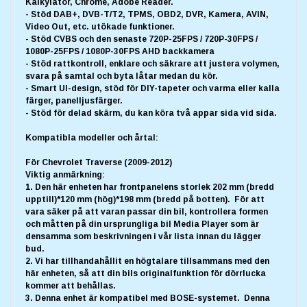
Kalkylator, Chrome, Adobe Reader.
- Stöd DAB+, DVB-T/T2, TPMS, OBD2, DVR, Kamera, AVIN,
Video Out, etc. utökade funktioner.
- Stöd CVBS och den senaste 720P-25FPS / 720P-30FPS /
1080P-25FPS / 1080P-30FPS AHD backkamera
- Stöd rattkontroll, enklare och säkrare att justera volymen,
svara på samtal och byta låtar medan du kör.
- Smart UI-design, stöd för DIY-tapeter och varma eller kalla
färger, panelljusfärger.
- Stöd för delad skärm, du kan köra två appar sida vid sida.
Kompatibla modeller och årtal:
För Chevrolet
Traverse (2009-2012)
Viktig anmärkning:
1. Den här enheten har frontpanelens storlek 202 mm (bredd
upptill)*120 mm (hög)*198 mm (bredd på botten). För att
vara säker på att varan passar din bil, kontrollera formen
och måtten på din ursprungliga bil Media Player som är
densamma som beskrivningen i vår lista innan du lägger
bud.
2. Vi har tillhandahållit en högtalare tillsammans med den
här enheten, så att din bils originalfunktion för dörrlucka
kommer att behållas.
3. Denna enhet är kompatibel med BOSE-systemet. Denna