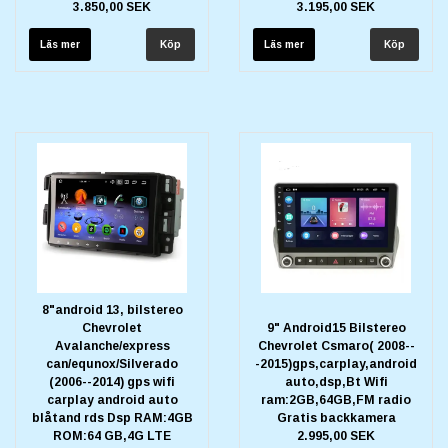
3.850,00 SEK
3.195,00 SEK
Läs mer
Läs mer
8"android 13, bilstereo
Chevrolet
9" Android15 Bilstereo
Avalanche/express
Chevrolet Csmaro( 2008--
can/equnox/Silverado
-2015)gps,carplay,android
(2006--2014) gps wifi
auto,dsp,Bt Wifi
carplay android auto
ram:2GB,64GB,FM radio
blåtand rds Dsp RAM:4GB
Gratis backkamera
ROM:64 GB,4G LTE
2.995,00 SEK