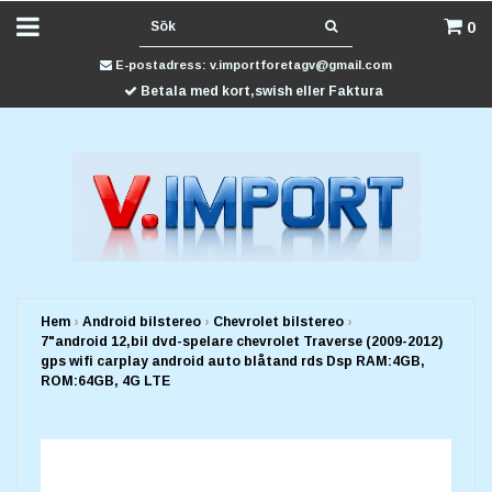
0
E-postadress:
v.importforetagv@gmail.com
Betala med kort,swish eller Faktura
Hem
›
Android bilstereo
›
Chevrolet bilstereo
›
7"android 12,bil dvd-spelare chevrolet Traverse (2009-2012)
gps wifi carplay android auto blåtand rds Dsp RAM:4GB,
ROM:64GB, 4G LTE