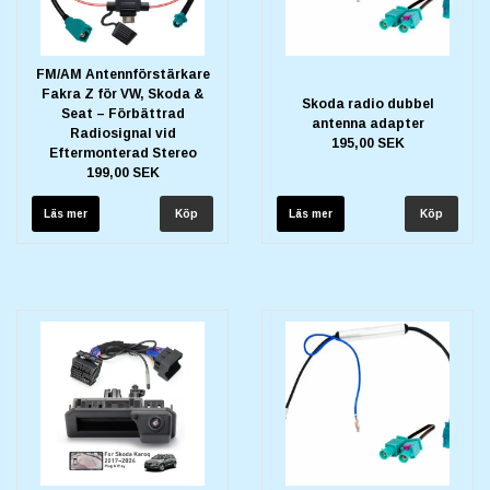
FM/AM Antennförstärkare
Fakra Z för VW, Skoda &
Skoda radio dubbel
Seat – Förbättrad
antenna adapter
Radiosignal vid
195,00 SEK
Eftermonterad Stereo
199,00 SEK
Läs mer
Läs mer