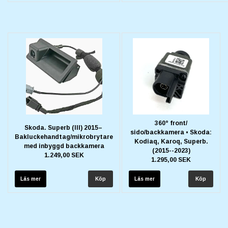
360° front/
Skoda. Superb (III) 2015–
sido/backkamera • Skoda:
Bakluckehandtag/mikrobrytare
Kodiaq, Karoq, Superb.
med inbyggd backkamera
(2015--2023)
1.249,00 SEK
1.295,00 SEK
Läs mer
Läs mer