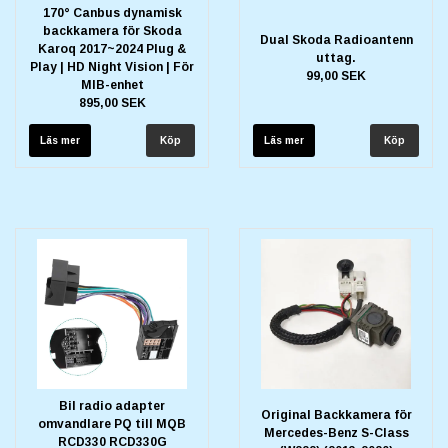
170° Canbus dynamisk
backkamera för Skoda
Dual Skoda Radioantenn
Karoq 2017~2024 Plug &
uttag.
Play | HD Night Vision | För
99,00 SEK
MIB-enhet
895,00 SEK
Läs mer
Läs mer
Bil radio adapter
Original Backkamera för
omvandlare PQ till MQB
Mercedes-Benz S-Class
RCD330 RCD330G