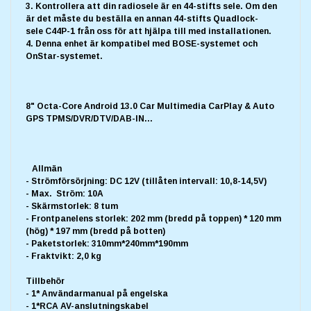
3. Kontrollera att din radiosele är en 44-stifts sele. Om den
är det måste du beställa en annan 44-stifts Quadlock-
sele C44P-1 från oss för att hjälpa till med installationen.
4. Denna enhet är kompatibel med BOSE-systemet och
OnStar-systemet.
8" Octa-Core Android 13.0 Car Multimedia CarPlay & Auto
GPS TPMS/DVR/DTV/DAB-IN...
Allmän
- Strömförsörjning: DC 12V (tillåten intervall: 10,8-14,5V)
- Max. Ström: 10A
- Skärmstorlek: 8 tum
- Frontpanelens storlek: 202 mm (bredd på toppen) * 120 mm
(hög) * 197 mm (bredd på botten)
- Paketstorlek: 310mm*240mm*190mm
- Fraktvikt: 2,0 kg
Tillbehör
- 1* Användarmanual på engelska
- 1*RCA AV-anslutningskabel