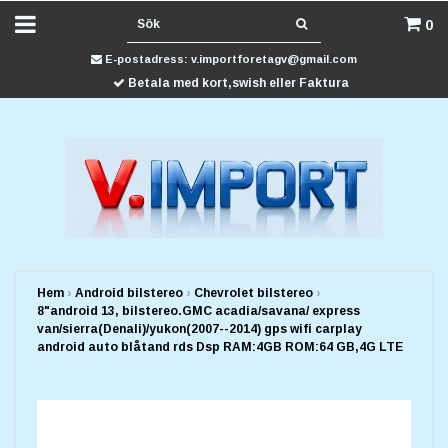
0
E-postadress:
v.importforetagv@gmail.com
Betala med kort,swish eller Faktura
Hem
›
Android bilstereo
›
Chevrolet bilstereo
›
8"android 13, bilstereo.GMC acadia/savana/ express
van/sierra(Denali)/yukon(2007--2014) gps wifi carplay
android auto blåtand rds Dsp RAM:4GB ROM:64 GB,4G LTE