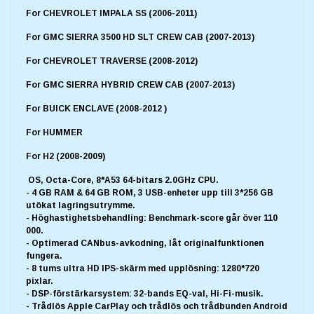
For CHEVROLET IMPALA SS (2006-2011)
For GMC SIERRA 3500 HD SLT CREW CAB (2007-2013)
For CHEVROLET TRAVERSE (2008-2012)
For GMC SIERRA HYBRID CREW CAB (2007-2013)
For BUICK ENCLAVE (2008-2012 )
For HUMMER
For H2 (2008-2009)
OS, Octa-Core, 8*A53 64-bitars 2.0GHz CPU.
- 4 GB RAM & 64 GB ROM, 3 USB-enheter upp till 3*256 GB
utökat lagringsutrymme.
- Höghastighetsbehandling: Benchmark-score går över 110
000.
- Optimerad CANbus-avkodning, låt originalfunktionen
fungera.
- 8 tums ultra HD IPS-skärm med upplösning: 1280*720
pixlar.
- DSP-förstärkarsystem: 32-bands EQ-val, Hi-Fi-musik.
- Trådlös Apple CarPlay och trådlös och trådbunden Android