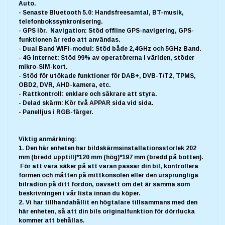
Auto.
- Senaste Bluetooth 5.0: Handsfreesamtal, BT-musik,
telefonbokssynkronisering.
- GPS lör. Navigation: Stöd offline GPS-navigering, GPS-
funktionen är redo att användas.
- Dual Band WiFi-modul: Stöd både 2,4GHz och 5GHz Band.
- 4G Internet: Stöd 99% av operatörerna i världen, stöder
mikro-SIM-kort.
- Stöd för utökade funktioner för DAB+, DVB-T/T2, TPMS,
OBD2, DVR, AHD-kamera, etc.
- Rattkontroll: enklare och säkrare att styra.
- Delad skärm: Kör två APPAR sida vid sida.
- Panelljus i RGB-färger.
Viktig anmärkning:
1. Den här enheten har bildskärmsinstallationsstorlek 202
mm (bredd upptill)*120 mm (hög)*197 mm (bredd på botten).
För att vara säker på att varan passar din bil, kontrollera
formen och måtten på mittkonsolen eller den ursprungliga
bilradion på ditt fordon, oavsett om det är samma som
beskrivningen i vår lista innan du köper.
2. Vi har tillhandahållit en högtalare tillsammans med den
här enheten, så att din bils originalfunktion för dörrlucka
kommer att behållas.