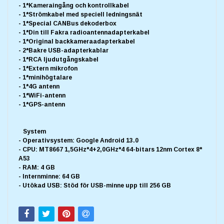
- 1*Kameraingång och kontrollkabel
- 1*Strömkabel med speciell ledningsnät
- 1*Special CANBus dekoderbox
- 1*Din till Fakra radioantennadapterkabel
- 1*Original backkameraadapterkabel
- 2*Bakre USB-adapterkablar
- 1*RCA ljudutgångskabel
- 1*Extern mikrofon
- 1*minihögtalare
- 1*4G antenn
- 1*WiFi-antenn
- 1*GPS-antenn
System
- Operativsystem: Google Android 13.0
- CPU: MT8667 1,5GHz*4+2,0GHz*4 64-bitars 12nm Cortex 8*
A53
- RAM: 4 GB
- Internminne: 64 GB
- Utökad USB: Stöd för USB-minne upp till 256 GB