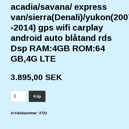
acadia/savana/ express
van/sierra(Denali)/yukon(200
-2014) gps wifi carplay
android auto blåtand rds
Dsp RAM:4GB ROM:64
GB,4G LTE
3.895,00 SEK
Köp
Artikelnummer:
2722