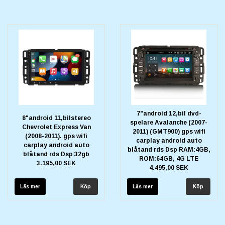
7"android 12,bil dvd-
8"android 11,bilstereo
spelare Avalanche (2007-
Chevrolet Express Van
2011) (GMT900) gps wifi
(2008-2011). gps wifi
carplay android auto
carplay android auto
blåtand rds Dsp RAM:4GB,
blåtand rds Dsp 32gb
ROM:64GB, 4G LTE
3.195,00 SEK
4.495,00 SEK
Läs mer
Läs mer