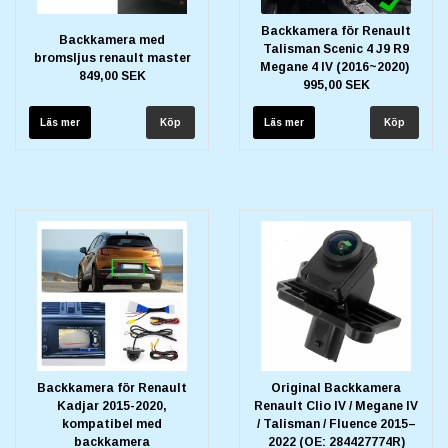
Backkamera för Renault
Backkamera med
Talisman Scenic 4 J9 R9
bromsljus renault master
Megane 4 IV (2016~2020)
849,00 SEK
995,00 SEK
Läs mer
Läs mer
Backkamera för Renault
Original Backkamera
Kadjar 2015-2020,
Renault Clio IV / Megane IV
kompatibel med
/ Talisman / Fluence 2015–
backkamera
2022 (OE: 284427774R)