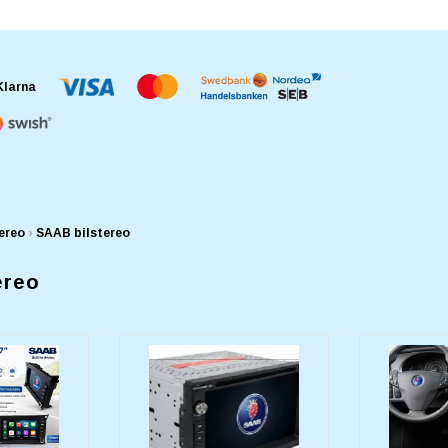
ereo
›
SAAB bilstereo
ereo