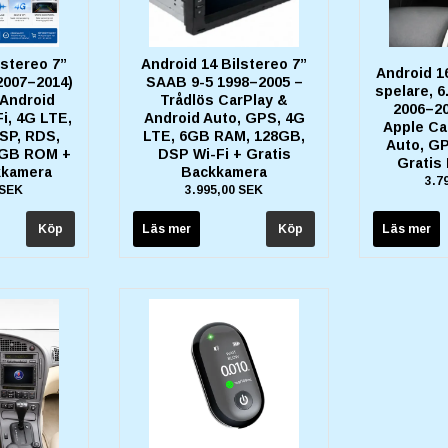
lstereo 7”
Android 14 Bilstereo 7”
Android 1
2007–2014)
SAAB 9-5 1998–2005 –
spelare, 6
 Android
Trådlös CarPlay &
2006–20
i, 4G LTE,
Android Auto, GPS, 4G
Apple Ca
SP, RDS,
LTE, 6GB RAM, 128GB,
Auto, G
8GB ROM +
DSP Wi-Fi + Gratis
Gratis
kkamera
Backkamera
3.7
 SEK
3.995,00 SEK
Läs mer
Läs mer