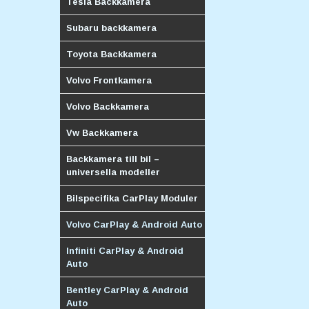
Tesla Backkamera
Subaru backkamera
Toyota Backkamera
Volvo Frontkamera
Volvo Backkamera
Vw Backkamera
Backkamera till bil –
universella modeller
Bilspecifika CarPlay Moduler
Volvo CarPlay & Android Auto
Infiniti CarPlay & Android
Auto
Bentley CarPlay & Android
Auto