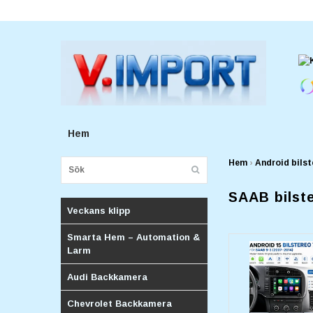
E-postadress:
v.importforetagv@gmail.com
Hem
Hem
›
Android bilst
SAAB bilst
Veckans klipp
Smarta Hem – Automation &
Larm
Audi Backkamera
Chevrolet Backkamera