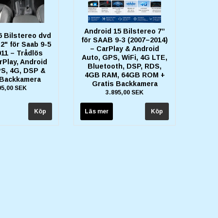
Android 15 Bilstereo 7”
6 Bilstereo dvd
för SAAB 9-3 (2007–2014)
.2" för Saab 9-5
– CarPlay & Android
11 – Trådlös
Auto, GPS, WiFi, 4G LTE,
rPlay, Android
Bluetooth, DSP, RDS,
PS, 4G, DSP &
4GB RAM, 64GB ROM +
 Backkamera
Gratis Backkamera
95,00 SEK
3.895,00 SEK
Läs mer