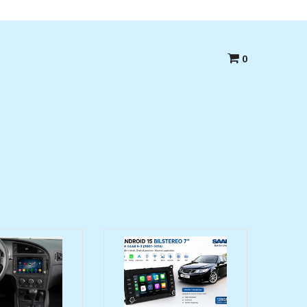
Betala med kort,swish eller Faktura
0