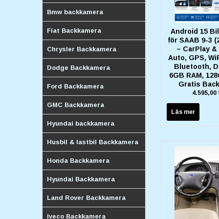
Bmw backkamera
Fiat Backkamera
Android 15 Bi
för SAAB 9-3 (
– CarPlay &
Chrysler Backkamera
Auto, GPS, WiF
Bluetooth, D
Dodge Backkamera
6GB RAM, 12
Gratis Bac
Ford Backkamera
4.595,00
GMC Backkamera
Läs mer
Hyundai backkamera
Husbil & lastbil Backkamera
Honda Backkamera
Hyundai Backkamera
Land Rover Backkamera
Iveco Backkamera