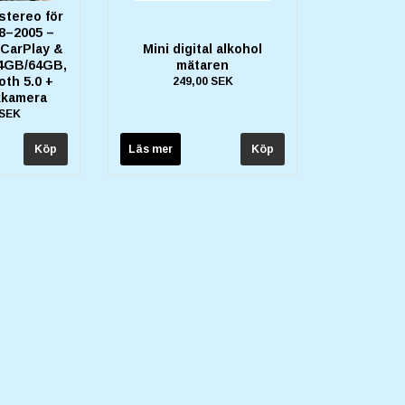
stereo för
8–2005 –
 CarPlay &
Mini digital alkohol
 4GB/64GB,
mätaren
th 5.0 +
249,00 SEK
kkamera
 SEK
Läs mer