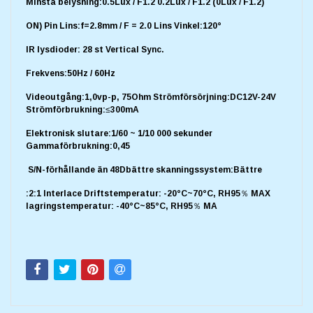
Minsta belysning:0.5Lux / F1.2 0.2Lux / F1.2 (0Lux / F1.2)
ON) Pin Lins:f=2.8mm / F = 2.0 Lins Vinkel:120°
IR lysdioder: 28 st Vertical Sync.
Frekvens:50Hz / 60Hz
Videoutgång:1,0vp-p, 75Ohm Strömförsörjning:DC12V-24V
Strömförbrukning:≤300mA
Elektronisk slutare:1/60 ~ 1/10 000 sekunder
Gammaförbrukning:0,45
S/N-förhållande än 48Dbättre skanningssystem:Bättre
:2:1 Interlace Driftstemperatur: -20°C~70°C, RH95％ MAX
lagringstemperatur: -40°C~85°C, RH95％ MA