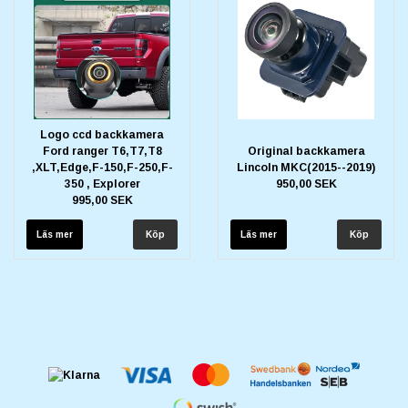
Logo ccd backkamera
Ford ranger T6,T7,T8
Original backkamera
,XLT,Edge,F-150,F-250,F-
Lincoln MKC(2015--2019)
350 , Explorer
950,00 SEK
995,00 SEK
Läs mer
Läs mer