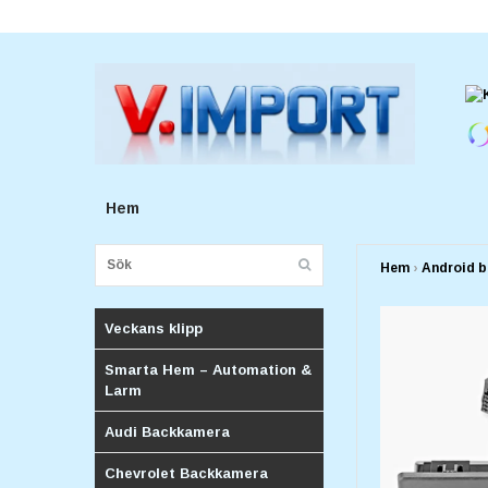
E-postadress:
v.importforetagv@gmail.com
Hem
Hem
›
Android b
Veckans klipp
Smarta Hem – Automation &
Larm
Audi Backkamera
Chevrolet Backkamera