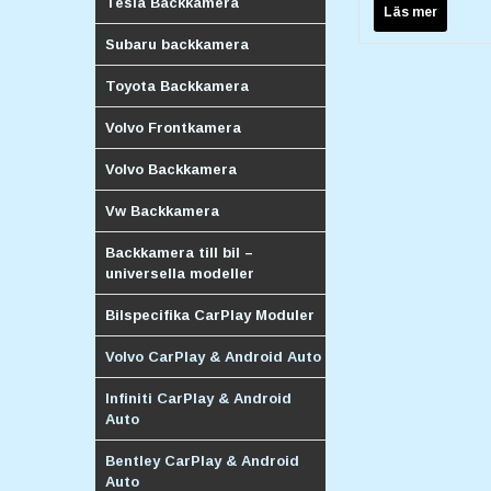
Tesla Backkamera
Läs mer
Subaru backkamera
Toyota Backkamera
Volvo Frontkamera
Volvo Backkamera
Vw Backkamera
Backkamera till bil –
universella modeller
Bilspecifika CarPlay Moduler
Volvo CarPlay & Android Auto
Infiniti CarPlay & Android
Auto
Bentley CarPlay & Android
Auto