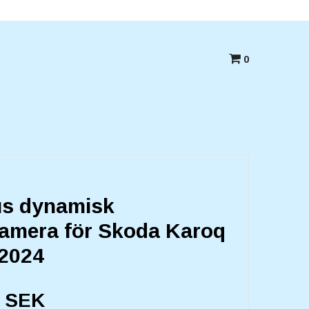
Betala med kort,swish eller Faktura
0
s dynamisk
amera för Skoda Karoq
2024
0 SEK