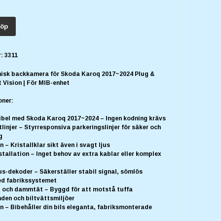
öp
:
3311
sk backkamera för Skoda Karoq 2017~2024 Plug &
t Vision | För MIB-enhet
oner:
bel med Skoda Karoq 2017~2024 – Ingen kodning krävs
linjer – Styrresponsiva parkeringslinjer för säker och
g
 – Kristallklar sikt även i svagt ljus
stallation – Inget behov av extra kablar eller komplex
s-dekoder – Säkerställer stabil signal, sömlös
ed fabrikssystemet
t och dammtät – Byggd för att motstå tuffa
den och biltvättsmiljöer
 – Bibehåller din bils eleganta, fabriksmonterade