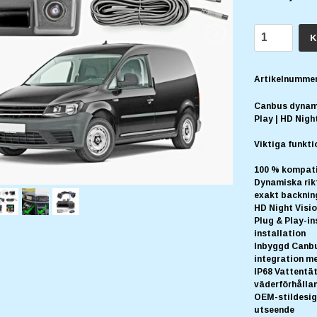
K
Artikelnummer
Canbus dynami
Play | HD Nigh
Viktiga funkti
100 % kompati
Dynamiska rikt
exakt backnin
HD Night Vision
Plug & Play-in
installation
Inbyggd Canbu
integration m
IP68 Vattentä
väderförhållan
OEM-stildesign
utseende