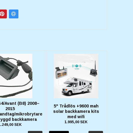
S4/Avant (B8) 2008–
5" Trådlös +9600 mah
2015
solar backkamera kits
andtag/mikrobrytare
med wifi
byggd backkamera
1.995,00 SEK
1.249,00 SEK