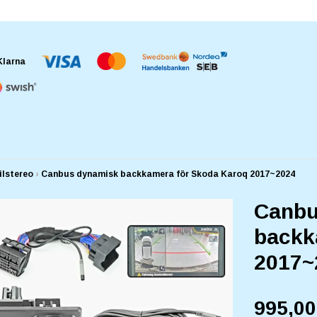
ilstereo
›
Canbus dynamisk backkamera för Skoda Karoq 2017~2024
Canbu
backk
2017~
995,0