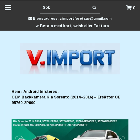
0
E-postadress:
v.importforetagv@gmail.com
Betala med kort,swish eller Faktura
Hem
›
Android bilstereo
›
OEM Backkamera Kia Sorento (2014–2016) – Ersätter OE
95760-2P600