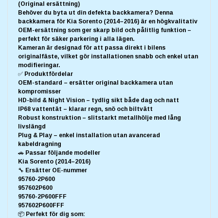
(Original ersättning)
Behöver du byta ut din defekta backkamera? Denna
backkamera för Kia Sorento (2014–2016) är en högkvalitativ
OEM-ersättning som ger skarp bild och pålitlig funktion –
perfekt för säker parkering i alla lägen.
Kameran är designad för att passa direkt i bilens
originalfäste, vilket gör installationen snabb och enkel utan
modifieringar.
✅ Produktfördelar
OEM-standard – ersätter original backkamera utan
kompromisser
HD-bild & Night Vision – tydlig sikt både dag och natt
IP68 vattentät – klarar regn, snö och biltvätt
Robust konstruktion – slitstarkt metallhölje med lång
livslängd
Plug & Play – enkel installation utan avancerad
kabeldragning
🚗 Passar följande modeller
Kia Sorento (2014–2016)
🔧 Ersätter OE-nummer
95760-2P600
957602P600
95760-2P600FFF
957602P600FFF
📦 Perfekt för dig som: