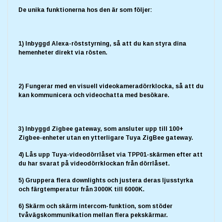
De unika funktionerna hos den är som följer:
1) Inbyggd Alexa-röststyrning, så att du kan styra dina
hemenheter direkt via rösten.
2) Fungerar med en visuell videokameradörrklocka, så att du
kan kommunicera och videochatta med besökare.
3) Inbyggd Zigbee gateway, som ansluter upp till 100+
Zigbee-enheter utan en ytterligare Tuya ZigBee gateway.
4) Lås upp Tuya-videodörrlåset via TPP01-skärmen efter att
du har svarat på videodörrklockan från dörrlåset.
5) Gruppera flera downlights och justera deras ljusstyrka
och färgtemperatur från 3000K till 6000K.
6) Skärm och skärm intercom-funktion, som stöder
tvåvägskommunikation mellan flera pekskärmar.