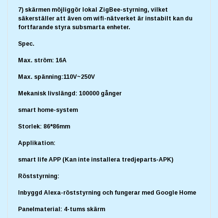
7) skärmen möjliggör lokal ZigBee-styrning, vilket
säkerställer att även om wifi-nätverket är instabilt kan du
fortfarande styra subsmarta enheter.
Spec
.
Max. ström: 16A
Max. spänning:110V~250V
Mekanisk livslängd: 100000 gånger
smart home-system
Storlek: 86*86mm
Applikation:
smart life APP (Kan inte installera tredjeparts-APK)
Röststyrning:
Inbyggd Alexa-röststyrning och fungerar med Google Home
Panelmaterial: 4-tums skärm