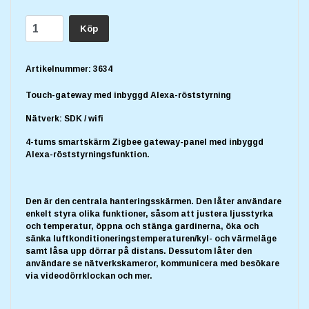
Köp
Artikelnummer:
3634
Touch-gateway med inbyggd Alexa-röststyrning
Nätverk: SDK / wifi
4-tums smartskärm Zigbee gateway-panel med inbyggd
Alexa-röststyrningsfunktion.
Den är den centrala hanteringsskärmen. Den låter användare
enkelt styra olika funktioner, såsom att justera ljusstyrka
och temperatur, öppna och stänga gardinerna, öka och
sänka luftkonditioneringstemperaturen/kyl- och värmeläge
samt låsa upp dörrar på distans. Dessutom låter den
användare se nätverkskameror, kommunicera med besökare
via videodörrklockan och mer.