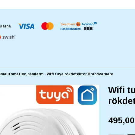
emautomation,hemlarm
›
Wifi tuya rökdetektor,Brandvarnare
Wifi t
rökde
495,0