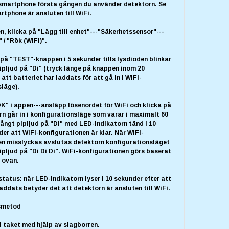
 smartphone första gången du använder detektorn. Se
artphone är ansluten till WiFi.
n, klicka på "Lägg till enhet"---"Säkerhetssensor"---
 / "Rök (WiFi)".
 på "TEST"-knappen i 5 sekunder tills lysdioden blinkar
ipljud på "Di" (tryck länge på knappen inom 20
att batteriet har laddats för att gå in i WiFi-
läge).
OK" i appen---ansläpp lösenordet för WiFi och klicka på
n går in i konfigurationsläge som varar i maximalt 60
långt pipljud på "Di" med LED-indikatorn tänd i 10
er att WiFi-konfigurationen är klar. När WiFi-
en misslyckas avslutas detektorn konfigurationsläget
ipljud på "Di Di Di". WiFi-konfigurationen görs baserat
 ovan.
tatus: när LED-indikatorn lyser i 10 sekunder efter att
laddats betyder det att detektorn är ansluten till WiFi.
nsmetod
 i taket med hjälp av slagborren.