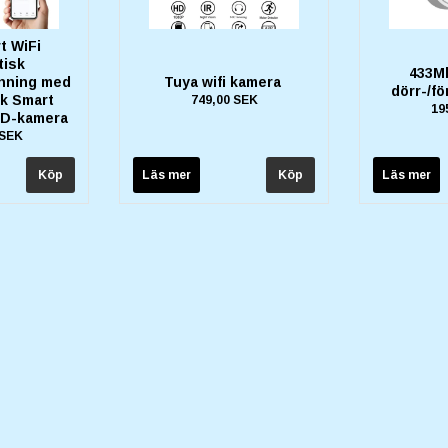
t WiFi
tisk
433M
nning med
Tuya wifi kamera
dörr-/f
ck Smart
749,00 SEK
19
HD-kamera
 SEK
Läs mer
Läs mer