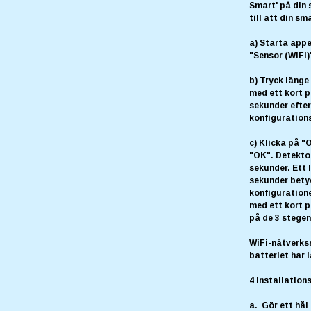
Smart' på din
till att din sm
a) Starta appe
"Sensor (WiFi)"
b) Tryck länge
med ett kort p
sekunder efter 
konfigurations
c) Klicka på "
"OK". Detektor
sekunder. Ett 
sekunder betyd
konfiguration
med ett kort p
på de 3 stegen
WiFi-nätverkss
batteriet har 
4 Installatio
a. Gör ett hål