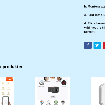
b. Montera exp
c. Fäst instal
d. Rikta larm
vrid medurs til
korrekt.
a produkter