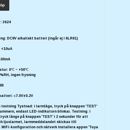
öp
:
3624
ng: DC9V alkaliskt batteri (ingår ej i 6LR61)
: <10uA
100mA
atur: 0℃ ~ +50℃
5%RH, ingen frysning
dB
batteri: ≤7.0V±0.2V
 testning Tystnad: i larmläge, tryck på knappen 'TEST'
summern, endast LED-indikatorn blinkar. Testning: i
tryck länge på knappen 'TEST' i 2 sekunder för att
ch ljuslarmet, larmmeddelandet skickas till
 WiFi-konfiguration och nätverk Installera appen 'Tuya