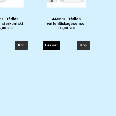
hz Trådlös
433Mhz Trådlös
önsterkontakt
vattenläckagesensor
5,00 SEK
349,00 SEK
Läs mer