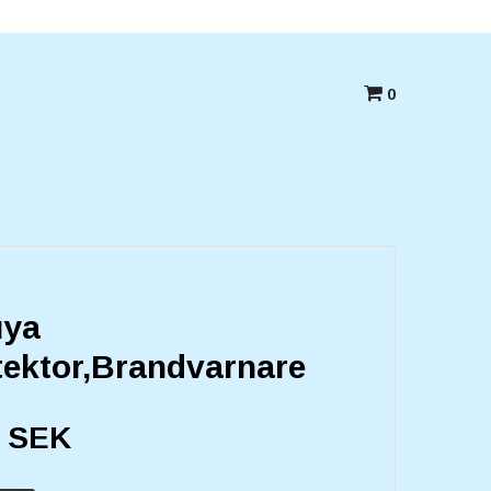
Betala med kort,swish eller Faktura
0
uya
tektor,Brandvarnare
0 SEK