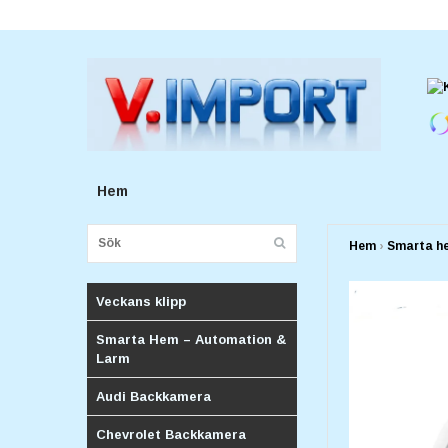
E-postadress:
v.importforetagv@gmail.com
Hem
Hem
›
Smarta h
Veckans klipp
Smarta Hem – Automation &
Larm
Audi Backkamera
Chevrolet Backkamera