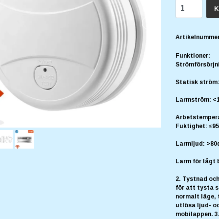
K
Artikelnummer
Funktioner:
Strömförsörjni
Statisk ström
Larmström: <
Arbetstemper
Fuktighet: ≤9
Larmljud: >80
Larm för lågt 
2. Tystnad och
för att tysta 
normalt läge, 
utlösa ljud- o
mobilappen. 3.