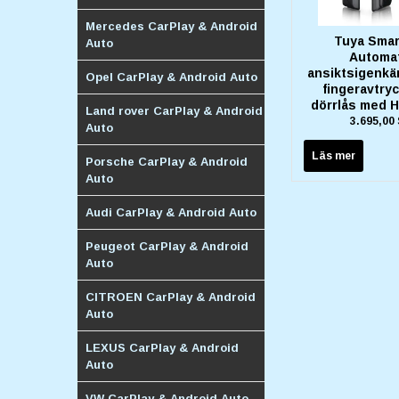
Mercedes CarPlay & Android
Tuya Smar
Auto
Automa
ansiktsigenkä
Opel CarPlay & Android Auto
fingeravtry
dörrlås med 
Land rover CarPlay & Android
3.695,00
Auto
Läs mer
Porsche CarPlay & Android
Auto
Audi CarPlay & Android Auto
Peugeot CarPlay & Android
Auto
CITROEN CarPlay & Android
Auto
LEXUS CarPlay & Android
Auto
VW CarPlay & Android Auto