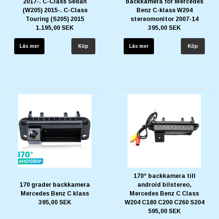
2017-. C-Class Sedan
backkamera för Mercedes
(W205) 2015-. C-Class
Benz C-klass W204
Touring (S205) 2015
stereomonitor 2007-14
1.195,00 SEK
395,00 SEK
Läs mer
Läs mer
170° backkamera till
170 grader backkamera
android bilstereo,
Mercedes Benz C klass
Mercedes Benz C Class
395,00 SEK
W204 C180 C200 C260 S204
595,00 SEK