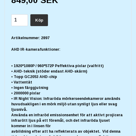
849,00 SEK
Köp
Artikelnummer:
2897
AHD IR-kamerafunktioner:
• 1920*1080P / 960*572P Peffektiva pixlar (valfritt)
• AHD-teknik (stöder endast AHD-skärm)
• Topp GC2053 AHD-chip
• Vattentät
• Ingen färggjutning
• 2000000 pixlar
• IR Night Vision: Infraröda mörkerseendekameror används
huvudsakligen i en mörk miljö utan synligt ljus eller svag
ljusnivå.
Använda en infraröd emissionsenhet för att aktivt projicera
infrarött ljus på ett föremål, och det infraröda ljuset
kommer in i linsen för
avbildning efter att ha reflekterats av objektet. Vid denna