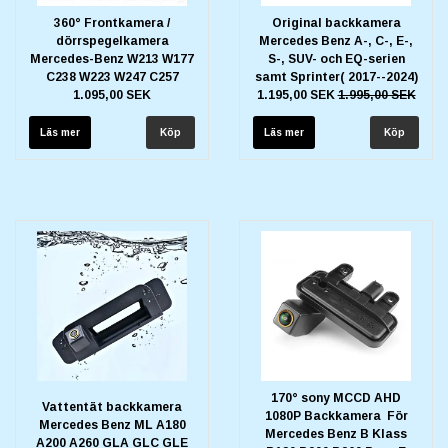
360° Frontkamera /
Original backkamera
dörrspegelkamera
Mercedes Benz A-, C-, E-,
Mercedes-Benz W213 W177
S-, SUV- och EQ-serien
C238 W223 W247 C257
samt Sprinter( 2017--2024)
1.095,00 SEK
1.195,00 SEK
1.995,00 SEK
Läs mer
Läs mer
170° sony MCCD AHD
Vattentät backkamera
1080P Backkamera För
Mercedes Benz ML A180
Mercedes Benz B Klass
A200 A260 GLA GLC GLE