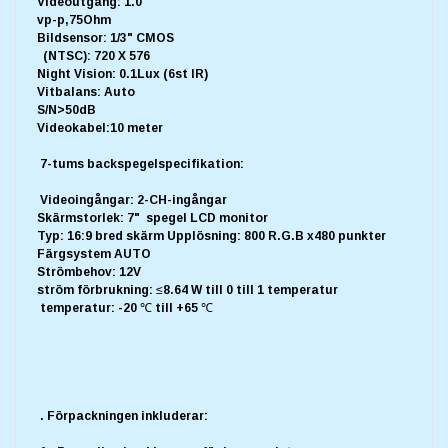
Videoutgång: 1.0
vp-p,75Ohm
Bildsensor: 1/3" CMOS
(NTSC): 720 X 576
Night Vision: 0.1Lux (6st IR)
Vitbalans: Auto
S/N>50dB
Videokabel:10 meter
7-tums backspegelspecifikation:
Videoingångar: 2-CH-ingångar
Skärmstorlek: 7" spegel LCD monitor
Typ: 16:9 bred skärm Upplösning: 800 R.G.B x480 punkter
Färgsystem AUTO
Strömbehov: 12V
ström förbrukning: ≤8.64 W till 0 till 1 temperatur
temperatur: -20 ℃ till +65 ℃
. Förpackningen inkluderar: