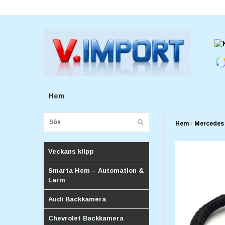
E-postadress:
v.importforetagv@gmail.com
Hem
Hem
›
Mercedes
Veckans klipp
Smarta Hem – Automation &
Larm
Audi Backkamera
Chevrolet Backkamera