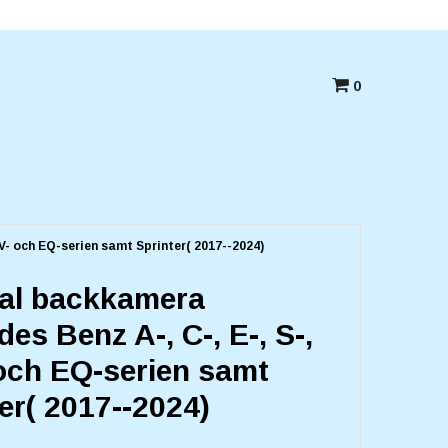
Betala med kort,swish eller Faktura
0
V- och EQ-serien samt Sprinter( 2017--2024)
nal backkamera
es Benz A-, C-, E-, S-,
och EQ-serien samt
er( 2017--2024)