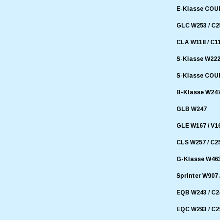
E-Klasse COUP
GLC W253 / C25
CLA W118 / C11
S-Klasse W22
S-Klasse COUP
B-Klasse W24
GLB W247
GLE W167 / V1
CLS W257 / C2
G-Klasse W46
Sprinter W907 
EQB W243 / C2
EQC W293 / C2