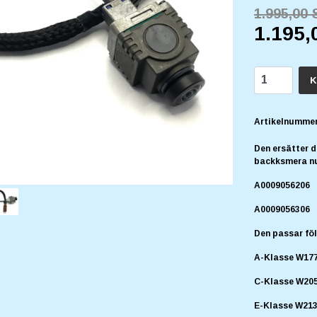
1.995,00
1.195,
K
Artikelnummer
Den ersätter 
backksmera n
A0009056206
A0009056306
Den passar föl
A-Klasse W17
C-Klasse W205 
E-Klasse W213