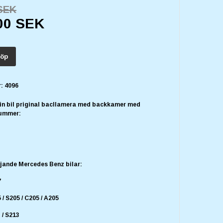
 SEK
00 SEK
öp
:
4096
din bil priginal bacllamera med backkamer med
ummer:
jande Mercedes Benz bilar:
7
/ S205 / C205 / A205
 / S213