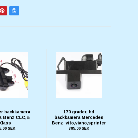
er backkamera
170 grader, hd
s Benz CLC,B
backkamera Mercedes
Klass
Benz ,vito,viano,sprinter
5,00 SEK
395,00 SEK