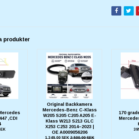
a produkter
Original Backkamera
Mercedes-Benz C-Klass
Mercedes
170 grad
W205 S205 C205 A205 E-
447 ,CDI
Mercede
Klass W213 S213 GLC
4
X253 C253 2014–2023 |
SEK
39
OE A0009056206
1.349,00 SEK
2.500,00 SEK