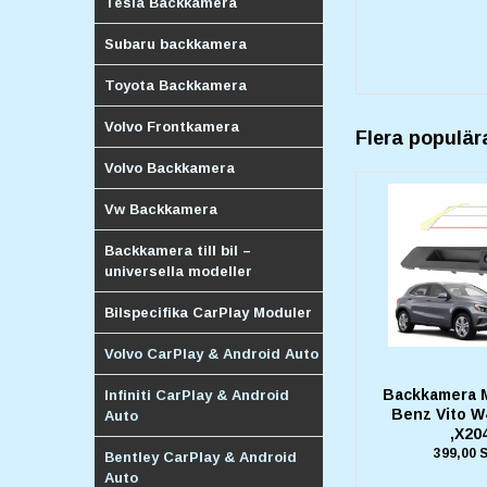
Tesla Backkamera
Subaru backkamera
Toyota Backkamera
Volvo Frontkamera
Flera populär
Volvo Backkamera
Vw Backkamera
Backkamera till bil –
universella modeller
Bilspecifika CarPlay Moduler
Volvo CarPlay & Android Auto
Backkamera 
Infiniti CarPlay & Android
Benz Vito W
Auto
,X20
399,00 
Bentley CarPlay & Android
Auto