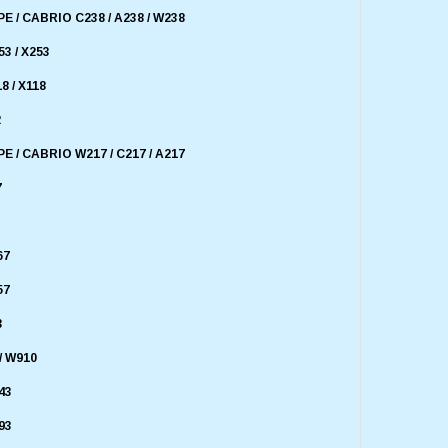
E / CABRIO C238 / A238 / W238
3 / X253
8 / X118
2
E / CABRIO W217 / C217 / A217
7
67
57
3
/ W910
43
93