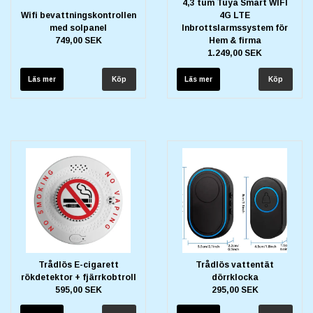
4,3 tum Tuya Smart WIFI
Wifi bevattningskontrollen
4G LTE
med solpanel
Inbrottslarmssystem för
749,00 SEK
Hem & firma
1.249,00 SEK
Läs mer
Läs mer
Trådlös E-cigarett
Trådlös vattentät
rökdetektor + fjärrkobtroll
dörrklocka
595,00 SEK
295,00 SEK