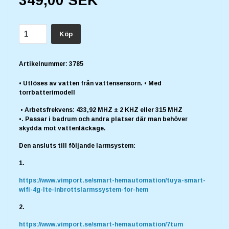
349,00 SEK
Köp
Artikelnummer:
3785
• Utlöses av vatten från vattensensorn. • Med
torrbatterimodell
• Arbetsfrekvens: 433,92 MHZ ± 2 KHZ eller 315 MHZ
•. Passar i badrum och andra platser där man behöver
skydda mot vattenläckage.
Den ansluts till följande larmsystem:
1.
https://www.vimport.se/smart-hemautomation/tuya-smart-
wifi-4g-lte-inbrottslarmssystem-for-hem
2.
https://www.vimport.se/smart-hemautomation/7tum