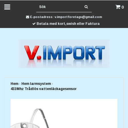
0
E-postadress:
v.importforetagv@gmail.com
Betala med kort,swish eller Faktura
Hem
›
Hem larmsystem
›
433Mhz Trådlös vattenläckagesensor