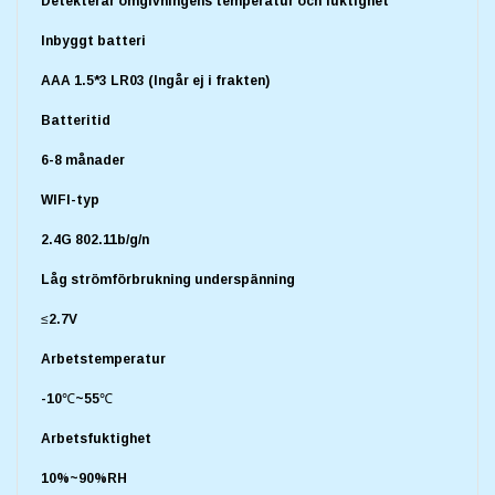
Detekterar omgivningens temperatur och fuktighet
Inbyggt batteri
AAA 1.5*3 LR03 (Ingår ej i frakten)
Batteritid
6-8 månader
WIFI-typ
2.4G 802.11b/g/n
Låg strömförbrukning underspänning
≤2.7V
Arbetstemperatur
-10℃~55℃
Arbetsfuktighet
10%~90%RH