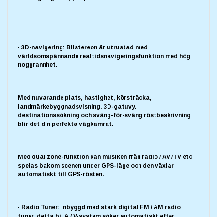
· 3D-navigering: Bilstereon är utrustad med
världsomspännande realtidsnavigeringsfunktion med hög
noggrannhet.
Med nuvarande plats, hastighet, körsträcka,
landmärkebyggnadsvisning, 3D-gatuvy,
destinationssökning och sväng-för-sväng röstbeskrivning
blir det din perfekta vägkamrat.
Med dual zone-funktion kan musiken från radio / AV /TV etc
spelas bakom scenen under GPS-läge och den växlar
automatiskt till GPS-rösten.
· Radio Tuner: Inbyggd med stark digital FM / AM radio
tuner, detta bil A / V-system söker automatiskt efter