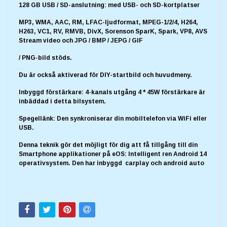
128 GB USB / SD-anslutning: med USB- och SD-kortplatser
MP3, WMA, AAC, RM, LFAC-ljudformat, MPEG-1/2/4, H264,
H263, VC1, RV, RMVB, DivX, Sorenson SparK, Spark, VP8, AVS
Stream video och JPG / BMP / JEPG / GIF
/ PNG-bild stöds.
Du är också aktiverad för DIY-startbild och huvudmeny.
Inbyggd förstärkare: 4-kanals utgång 4 * 45W förstärkare är
inbäddad i detta bilsystem.
Spegellänk: Den synkroniserar din mobiltelefon via WiFi eller
USB.
Denna teknik gör det möjligt för dig att få tillgång till din
Smartphone applikationer på eOS: Intelligent ren Android 14
operativsystem. Den har inbyggd carplay och android auto