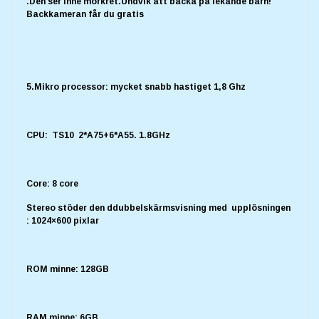
.Den ser inne mörkret.Undvik att backa på lekande barn!
Backkameran får du gratis
5.Mikro processor: mycket snabb hastiget 1,8 Ghz
CPU: TS10 2*A75+6*A55. 1.8GHz
Core: 8 core
Stereo stöder den ddubbelskärmsvisning med upplösningen
: 1024×600 pixlar
ROM minne: 128GB
RAM minne: 6GB