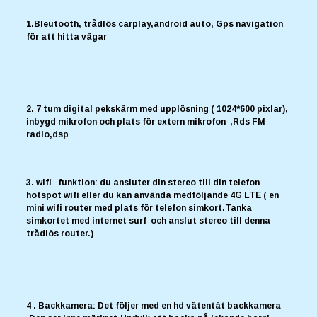
1.Bleutooth, trådlös carplay,android auto, Gps navigation
för att hitta vägar
2. 7 tum digital pekskärm med upplösning ( 1024*600 pixlar),
inbygd mikrofon och plats för extern mikrofon ,Rds FM
radio,dsp
3. wifi funktion: du ansluter din stereo till din telefon
hotspot wifi eller du kan använda medföljande 4G LTE ( en
mini wifi router med plats för telefon simkort.Tanka
simkortet med internet surf och anslut stereo till denna
trådlös router.)
4 . Backkamera: Det följer med en hd vätentät backkamera