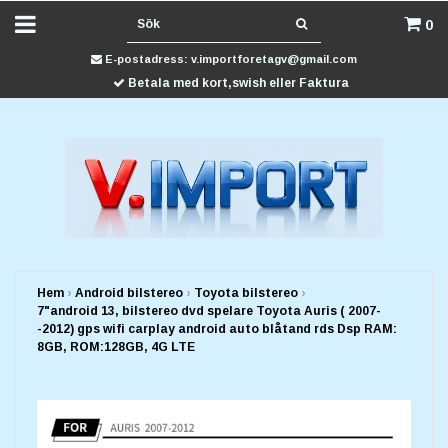
0
E-postadress:
v.importforetagv@gmail.com
Betala med kort,swish eller Faktura
Hem
›
Android bilstereo
›
Toyota bilstereo
›
7"android 13, bilstereo dvd spelare Toyota Auris ( 2007-
-2012) gps wifi carplay android auto blåtand rds Dsp RAM:
8GB, ROM:128GB, 4G LTE