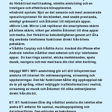
du förbättrad multitasking, sömlös anslutning och en
trevligare och effektivare körupplevelse.
●Android-system: Njut av det senaste och mest avancerade
operativsystemet för din bilenhet, med snabb prestanda,
smidigt gränssnitt och åtkomst till miljontals appar.
●Mirror Link: Mirror Link replikerar din smartphones skärm
på bilens skärm, vilket ger sömlös åtkomst till dina appar
och media. Det förbättrar bekvämligheten genom att låta
dig använda telefonens funktioner direkt från bilens
pekskärm.
●Trådlös Carplay och trådlös Auto: Använd din iPhone eller
Android-telefon trådlöst med enheten och styr telefonens
appar. Du kan ringa samtal, skicka meddelanden, spela
musik, navigera och mer med bara din röst eller beröring.
Inbyggt WIFI: WiFi-anslutning gör att ditt bilsystem kan
ansluta till internet för onlinenavigering, streaming och
uppdateringar. Den här funktionen håller dig uppkopplad när
du är på språng, vilket möjliggör trafikinformation i realtid,
streaming av musik och åtkomst till olika onlinetjänster
direkt från din bil.
BT: BT-funktionen låter dig trådlöst ansluta din telefon eller
andra BT-enheter för samtal, musikuppspelning och
dataöverföring. Den erbjuder en bekvämare