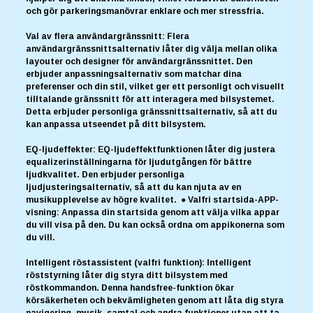
och gör parkeringsmanövrar enklare och mer stressfria.
Val av flera användargränssnitt: Flera
användargränssnittsalternativ låter dig välja mellan olika
layouter och designer för användargränssnittet. Den
erbjuder anpassningsalternativ som matchar dina
preferenser och din stil, vilket ger ett personligt och visuellt
tilltalande gränssnitt för att interagera med bilsystemet.
Detta erbjuder personliga gränssnittsalternativ, så att du
kan anpassa utseendet på ditt bilsystem.
EQ-ljudeffekter: EQ-ljudeffektfunktionen låter dig justera
equalizerinställningarna för ljudutgången för bättre
ljudkvalitet. Den erbjuder personliga
ljudjusteringsalternativ, så att du kan njuta av en
musikupplevelse av högre kvalitet. ● Valfri startsida-APP-
visning: Anpassa din startsida genom att välja vilka appar
du vill visa på den. Du kan också ordna om appikonerna som
du vill.
Intelligent röstassistent (valfri funktion): Intelligent
röststyrning låter dig styra ditt bilsystem med
röstkommandon. Denna handsfree-funktion ökar
körsäkerheten och bekvämligheten genom att låta dig styra
navigering, musik, samtal och andra funktioner utan att ta