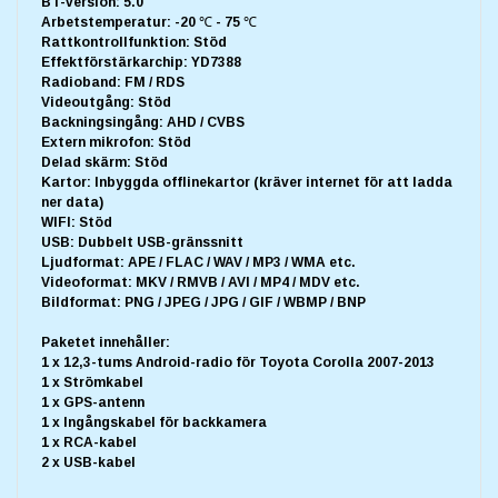
BT-version: 5.0
Arbetstemperatur: -20 ℃ - 75 ℃
Rattkontrollfunktion: Stöd
Effektförstärkarchip: YD7388
Radioband: FM / RDS
Videoutgång: Stöd
Backningsingång: AHD / CVBS
Extern mikrofon: Stöd
Delad skärm: Stöd
Kartor: Inbyggda offlinekartor (kräver internet för att ladda
ner data)
WIFI: Stöd
USB: Dubbelt USB-gränssnitt
Ljudformat: APE / FLAC / WAV / MP3 / WMA etc.
Videoformat: MKV / RMVB / AVI / MP4 / MDV etc.
Bildformat: PNG / JPEG / JPG / GIF / WBMP / BNP
Paketet innehåller:
1 x 12,3-tums Android-radio för Toyota Corolla 2007-2013
1 x Strömkabel
1 x GPS-antenn
1 x Ingångskabel för backkamera
1 x RCA-kabel
2 x USB-kabel