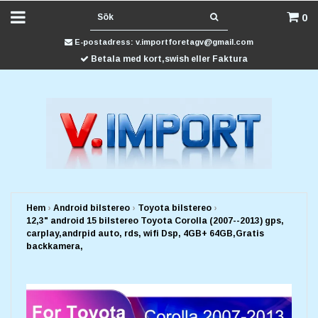
0
E-postadress:
v.importforetagv@gmail.com
Betala med kort,swish eller Faktura
Hem
›
Android bilstereo
›
Toyota bilstereo
›
12,3" android 15 bilstereo Toyota Corolla (2007--2013) gps,
carplay,andrpid auto, rds, wifi Dsp, 4GB+ 64GB,Gratis
backkamera,