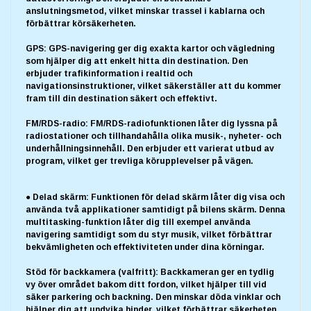
anslutningsmetod, vilket minskar trassel i kablarna och
förbättrar körsäkerheten.
GPS: GPS-navigering ger dig exakta kartor och vägledning
som hjälper dig att enkelt hitta din destination. Den
erbjuder trafikinformation i realtid och
navigationsinstruktioner, vilket säkerställer att du kommer
fram till din destination säkert och effektivt.
FM/RDS-radio: FM/RDS-radiofunktionen låter dig lyssna på
radiostationer och tillhandahålla olika musik-, nyheter- och
underhållningsinnehåll. Den erbjuder ett varierat utbud av
program, vilket ger trevliga körupplevelser på vägen.
● Delad skärm: Funktionen för delad skärm låter dig visa och
använda två applikationer samtidigt på bilens skärm. Denna
multitasking-funktion låter dig till exempel använda
navigering samtidigt som du styr musik, vilket förbättrar
bekvämligheten och effektiviteten under dina körningar.
Stöd för backkamera (valfritt): Backkameran ger en tydlig
vy över området bakom ditt fordon, vilket hjälper till vid
säker parkering och backning. Den minskar döda vinklar och
hjälper dig att undvika hinder, vilket förbättrar säkerheten