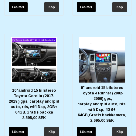
Läs mer
Läs mer
9" android 15 bilstereo
10"android 15 bilstereo
Toyota 4 Runner (2002-
Toyota Corolla (2017-
-2009) gps,
2019 ) gps, carplay,andrpid
carplay,andrpid auto, rds,
auto, rds, wifi Dsp, 2GB+
wifi Dsp, 4GB+
64GB,Gratis backka
64GB,Gratis backkamera,
2.595,00 SEK
2.695,00 SEK
Läs mer
Läs mer