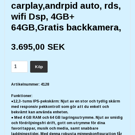
carplay,andrpid auto, rds,
wifi Dsp, 4GB+
64GB,Gratis backkamera,
3.695,00 SEK
Köp
Artikelnummer:
4128
Funktioner:
●12,3-tums IPS-pekskärm: Njut av en stor och tydlig skärm
med responsiv pekkontroll som gör att du enkelt och
bekvämt kan använda enheten.
● Med 4 GB RAM och 64 GB lagringsutrymme. Njut av smidig
och fördröjningsfri drift, gott om utrymme för dina
favoritappar, musik och media, samt snabbare
laddningstider. Med denna robusta minneskonfiguration får