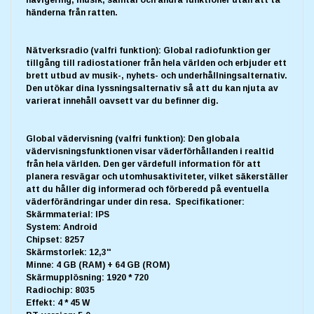
händerna från ratten.
Nätverksradio (valfri funktion): Global radiofunktion ger
tillgång till radiostationer från hela världen och erbjuder ett
brett utbud av musik-, nyhets- och underhållningsalternativ.
Den utökar dina lyssningsalternativ så att du kan njuta av
varierat innehåll oavsett var du befinner dig.
Global vädervisning (valfri funktion): Den globala
vädervisningsfunktionen visar väderförhållanden i realtid
från hela världen. Den ger värdefull information för att
planera resvägar och utomhusaktiviteter, vilket säkerställer
att du håller dig informerad och förberedd på eventuella
väderförändringar under din resa. Specifikationer:
Skärmmaterial: IPS
System: Android
Chipset: 8257
Skärmstorlek: 12,3''
Minne: 4 GB (RAM) + 64 GB (ROM)
Skärmupplösning: 1920 * 720
Radiochip: 8035
Effekt: 4 * 45 W