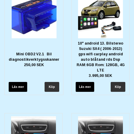
10" android 13. Bilstereo
Suzuki SX4 ( 2006-2013)
Mini OBD2 V2.1 Bil
gps wifi carplay android
diagnostikverktygsskanner
auto blåtand rds Dsp
250,00 SEK
RAM:6GB Rom: 128GB, 4G
LTE
3.995,00 SEK
Läs mer
Läs mer