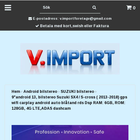
0
E-postadress:
v.importforetagv@gmail.com
Betala med kort,swish eller Faktura
Hem
›
Android bilstereo
›
SUZUKI bilstereo
›
9"android 13, bilstereo Suzuki SX4 / S-cross ( 2013-2018) gps
wifi carplay android auto blåtand rds Dsp RAM: 6GB, ROM:
128GB, 4G LTE,ADAS dashcam