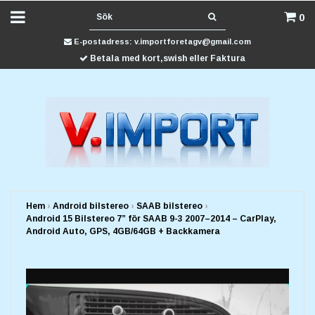
0
E-postadress:
v.importforetagv@gmail.com
Betala med kort,swish eller Faktura
Hem
›
Android bilstereo
›
SAAB bilstereo
›
Android 15 Bilstereo 7” för SAAB 9-3 2007–2014 – CarPlay,
Android Auto, GPS, 4GB/64GB + Backkamera