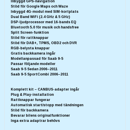
Inbyggd GPS-navigation
Stöd för Google Maps och Waze
Inbyggd 4G-modul med SIM-kortplats
Dual Band WiFi (2.4 GHz & 5 GHz)
DSP-ljudprocessor med 16-bands EQ
Bluetooth 5.0 för musik och handsfree
Split Screen-funktion
Stöd för rattknappar
Stöd för DAB+, TPMS, OBD2 och DVR
RGB-belysta knappar
Gratis backkamera ingår
Modellanpassad för Saab 9-5
Passar följande modeller
Saab 9-5 Sedan 2006–2011
Saab 9-5 SportCombi 2006–2011
Komplett kit – CANBUS-adapter ingår
Plug & Play-installation
Rattknappar fungerar
Automatisk start/stopp med tändningen
Stöd för backkamera
Bevarar bilens originalfunktioner
Inga extra adaptrar behövs