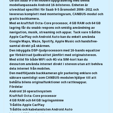
Ge din Saab 9-5 en modern uppgradering med denna
modellanpassade Android 16-bilstereo. Enheten är
utvecklad specifikt för Saab 9-5 årsmodell 2006–2011 och
levereras komplett med monteringsram, CANBUS-modul och
gratis backkamera.
Med en kraftfull Octa-Core processor, 4 GB RAM och 64 GB
lagring får du snabb respons och smidig användning av
navigation, musik, streaming och appar. Tack vare trådlös
Apple CarPlay och Android Auto kan du enkelt använda
Google Maps, Waze, Spotify, Apple Music och handsfree-
samtal direkt på skärmen.
Den inbyggda DSP-ljudprocessorn med 16-bands equalizer
ger förbättrad ljudkvalitet jämfört med originalstereon.
Med stöd för både WiFi och 4G via SIM-kort kan du
dessutom använda internet direkt i stereon utan att behöva
dela internet från mobilen.
Den medföljande backkameran gör parkering enklare och
säkrare samtidigt som CANBUS-modulen hjälper till att
behålla bilens originalfunktioner och rattknappar.
Fördelar
Android 16 operativsystem
Kraftfull Octa-Core processor
4 GB RAM och 64 GB lagringsminne
Trådlös Apple CarPlay
Trådlös och kabelansluten Android Auto