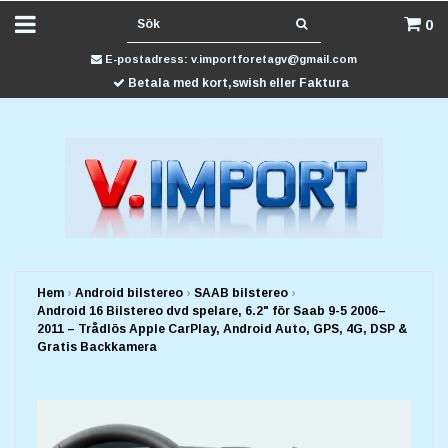
0
E-postadress:
v.importforetagv@gmail.com
Betala med kort,swish eller Faktura
Hem
›
Android bilstereo
›
SAAB bilstereo
›
Android 16 Bilstereo dvd spelare, 6.2" för Saab 9-5 2006–
2011 – Trådlös Apple CarPlay, Android Auto, GPS, 4G, DSP &
Gratis Backkamera