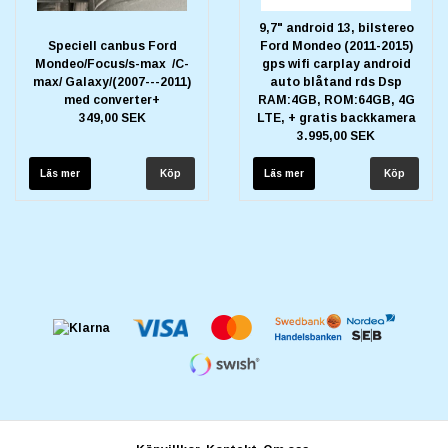
9,7" android 13, bilstereo
Speciell canbus Ford
Ford Mondeo (2011-2015)
Mondeo/Focus/s-max /C-
gps wifi carplay android
max/ Galaxy/(2007---2011)
auto blåtand rds Dsp
med converter+
RAM:4GB, ROM:64GB, 4G
349,00 SEK
LTE, + gratis backkamera
3.995,00 SEK
Läs mer
Läs mer