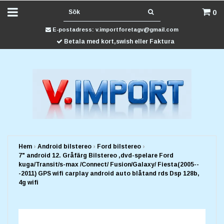
0
E-postadress:
v.importforetagv@gmail.com
Betala med kort,swish eller Faktura
Hem
›
Android bilstereo
›
Ford bilstereo
›
7" android 12. Gråfärg Bilstereo ,dvd-spelare Ford
kuga/Transit/s-max /Connect/ Fusion/Galaxy/ Fiesta(2005--
-2011) GPS wifi carplay android auto blåtand rds Dsp 128b,
4g wifi