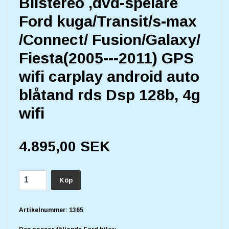
Bilstereo ,dvd-spelare
Ford kuga/Transit/s-max
/Connect/ Fusion/Galaxy/
Fiesta(2005---2011) GPS
wifi carplay android auto
blåtand rds Dsp 128b, 4g
wifi
4.895,00 SEK
Köp
Artikelnummer:
1365