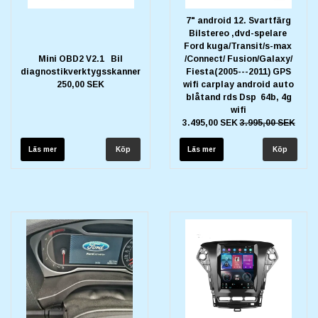
7" android 12. Svartfärg
Bilstereo ,dvd-spelare
Ford kuga/Transit/s-max
Mini OBD2 V2.1 Bil
/Connect/ Fusion/Galaxy/
diagnostikverktygsskanner
Fiesta(2005---2011) GPS
250,00 SEK
wifi carplay android auto
blåtand rds Dsp 64b, 4g
wifi
3.495,00 SEK
3.995,00 SEK
Läs mer
Läs mer