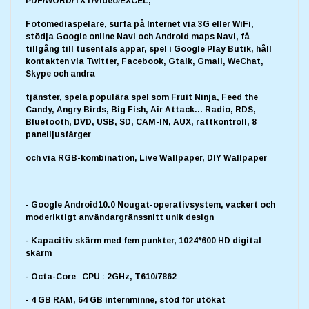
PDF/WORD/TXT/Video/EXCEL,
Fotomediaspelare, surfa på Internet via 3G eller WiFi,
stödja Google online Navi och Android maps Navi, få
tillgång till tusentals appar, spel i Google Play Butik, håll
kontakten via Twitter, Facebook, Gtalk, Gmail, WeChat,
Skype och andra
tjänster, spela populära spel som Fruit Ninja, Feed the
Candy, Angry Birds, Big Fish, Air Attack... Radio, RDS,
Bluetooth, DVD, USB, SD, CAM-IN, AUX, rattkontroll, 8
panelljusfärger
och via RGB-kombination, Live Wallpaper, DIY Wallpaper
- Google Android10.0 Nougat-operativsystem, vackert och
moderiktigt användargränssnitt unik design
- Kapacitiv skärm med fem punkter, 1024*600 HD digital
skärm
- Octa-Core CPU : 2GHz, T610/7862
- 4 GB RAM, 64 GB internminne, stöd för utökat