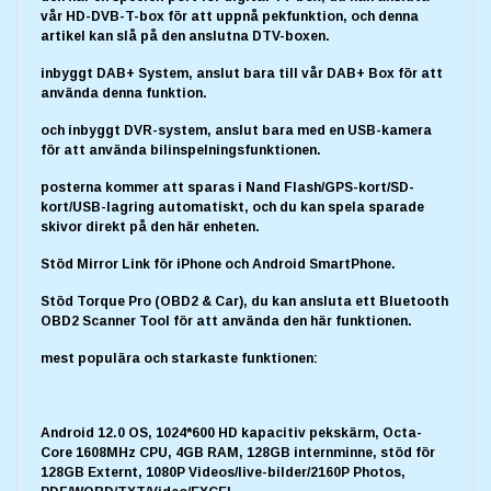
vår HD-DVB-T-box för att uppnå pekfunktion, och denna
artikel kan slå på den anslutna DTV-boxen.
inbyggt DAB+ System, anslut bara till vår DAB+ Box för att
använda denna funktion.
och inbyggt DVR-system, anslut bara med en USB-kamera
för att använda bilinspelningsfunktionen.
posterna kommer att sparas i Nand Flash/GPS-kort/SD-
kort/USB-lagring automatiskt, och du kan spela sparade
skivor direkt på den här enheten.
Stöd Mirror Link för iPhone och Android SmartPhone.
Stöd Torque Pro (OBD2 & Car), du kan ansluta ett Bluetooth
OBD2 Scanner Tool för att använda den här funktionen.
mest populära och starkaste funktionen:
Android 12.0 OS, 1024*600 HD kapacitiv pekskärm, Octa-
Core 1608MHz CPU, 4GB RAM, 128GB internminne, stöd för
128GB Externt, 1080P Videos/live-bilder/2160P Photos,