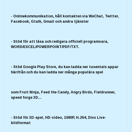
- Onlinekommunikation, håll kontakten via WeChat, Twitter,
Facebook, Gtalk, Gmail och andra tjänster
- Stöd för att läsa och redigera officiell programvara,
WORD/EXCEL/POWERPOINT/PDF/TXT.
- Stöd Google Play Store, du kan ladda ner tusentals appar
härifrån och du kan ladda ner många populära spel
som Fruit Ninja, Feed the Candy, Angry Birds, Fieldrunner,
speed forge 3D...
- Stöd för 3D-spel, HD-video, 1080P, H.264, Divx Live-
bildformat