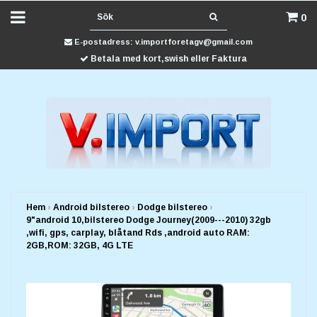
0
E-postadress:
v.importforetagv@gmail.com
Betala med kort,swish eller Faktura
Hem
›
Android bilstereo
›
Dodge bilstereo
›
9"android 10,bilstereo Dodge Journey(2009---2010) 32gb
,wifi, gps, carplay, blåtand Rds ,android auto RAM:
2GB,ROM: 32GB, 4G LTE