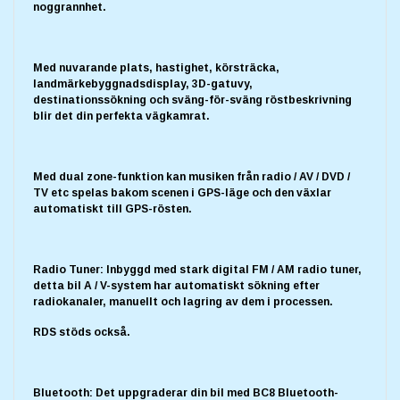
noggrannhet.
Med nuvarande plats, hastighet, körsträcka,
landmärkebyggnadsdisplay, 3D-gatuvy,
destinationssökning och sväng-för-sväng röstbeskrivning
blir det din perfekta vägkamrat.
Med dual zone-funktion kan musiken från radio / AV / DVD /
TV etc spelas bakom scenen i GPS-läge och den växlar
automatiskt till GPS-rösten.
Radio Tuner: Inbyggd med stark digital FM / AM radio tuner,
detta bil A / V-system har automatiskt sökning efter
radiokanaler, manuellt och lagring av dem i processen.
RDS stöds också.
Bluetooth: Det uppgraderar din bil med BC8 Bluetooth-