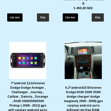
R
3.450,00 SEK
Läs mer
Läs mer
7"android 12,bilstereo
Dodge Dodge Avenger ,
6.2"android15 Bilstereo
Challenger , Journey ,
Dodge RAM 1500/ 2500/
Caliber , Dakota , Durango
dodge charger/ dodge
, RAM 1500/2500/3500
magnum( 2006--2008) gps
Pickup ( 2008--2012) gps
carplay android auto
wifi carplay android auto
blåtand rds Dsp RAM: