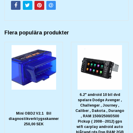
Flera populära produkter
6.2" android 10 bil dvd
spelare Dodge Avenger ,
Challenger , Journey ,
Caliber , Dakota , Durango
Mini OBD2 V2.1 Bil
, RAM 1500/2500/3500
diagnostikverktygsskanner
Pickup ( 2008--2012) gps
250,00 SEK
wifi carplay android auto
blåtand rds Dsp RAM:2GB