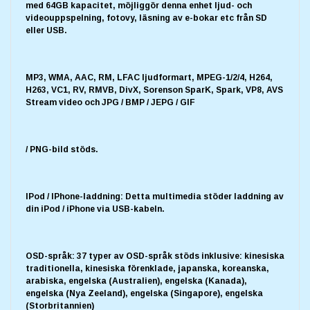
med 64GB kapacitet, möjliggör denna enhet ljud- och
videouppspelning, fotovy, läsning av e-bokar etc från SD
eller USB.
MP3, WMA, AAC, RM, LFAC ljudformart, MPEG-1/2/4, H264,
H263, VC1, RV, RMVB, DivX, Sorenson SparK, Spark, VP8, AVS
Stream video och JPG / BMP / JEPG / GIF
/ PNG-bild stöds.
IPod / IPhone-laddning: Detta multimedia stöder laddning av
din iPod / iPhone via USB-kabeln.
OSD-språk: 37 typer av OSD-språk stöds inklusive: kinesiska
traditionella, kinesiska förenklade, japanska, koreanska,
arabiska, engelska (Australien), engelska (Kanada),
engelska (Nya Zeeland), engelska (Singapore), engelska
(Storbritannien)