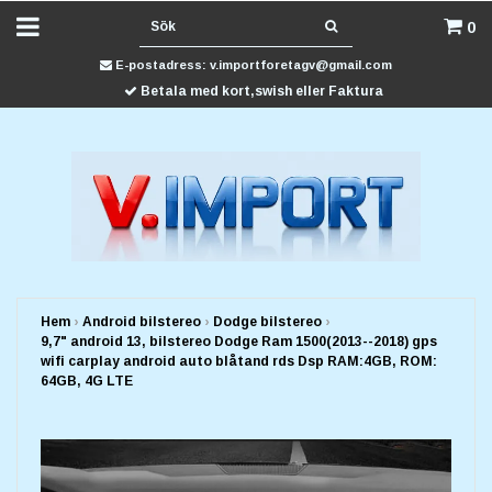
0
E-postadress:
v.importforetagv@gmail.com
Betala med kort,swish eller Faktura
Hem
›
Android bilstereo
›
Dodge bilstereo
›
9,7" android 13, bilstereo Dodge Ram 1500(2013--2018) gps
wifi carplay android auto blåtand rds Dsp RAM:4GB, ROM:
64GB, 4G LTE