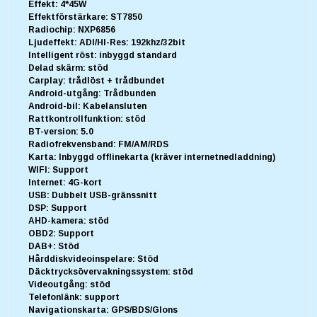
Effekt: 4*45W
Effektförstärkare: ST7850
Radiochip: NXP6856
Ljudeffekt: ADI/HI-Res: 192khz/32bit
Intelligent röst: inbyggd standard
Delad skärm: stöd
Carplay: trådlöst + trådbundet
Android-utgång: Trådbunden
Android-bil: Kabelansluten
Rattkontrollfunktion: stöd
BT-version: 5.0
Radiofrekvensband: FM/AM/RDS
Karta: Inbyggd offlinekarta (kräver internetnedladdning)
WIFI: Support
Internet: 4G-kort
USB: Dubbelt USB-gränssnitt
DSP: Support
AHD-kamera: stöd
OBD2: Support
DAB+: Stöd
Hårddiskvideoinspelare: Stöd
Däcktrycksövervakningssystem: stöd
Videoutgång: stöd
Telefonlänk: support
Navigationskarta: GPS/BDS/Glons