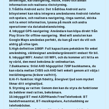
aviseringar, kartnavigering, musik, video och annan
information och realisera röststyrning.
3.Trådlös Android auto: Det trådlösa Android auto
bilsystemet kan nära integrera användarens Android-telefon
och spelare, och realisera navigering, ringa samtal, skicka
och ta emot information, lyssna på musik och andra
operationer via datakabelanslutning.
4. Inbyggd GPS-navigering: Användare kan köpa direkt från
Play Store för offline-navigering. Med wifi ansluten kan
Google Maps användas perfekt, du kan gå vart du vill och
aldrig gå vilse igen.
5.High definition 1080P: Full kapacitans pekskärm för enkel
användning, väldesignat användargränssnitt endast för bil.
6. Inbyggd WIFI: Anslut till WIFI, och du kommer att hitta en
ny värld, den mest bekväma är onlinekartan.
7.Bakkamera: Stöd AHD högupplöst 720P backkamera, du
kan växla mellan CVBS och AHD helt enkelt genom att välja i
inställningarna (kräver valfritt).
8.Hi-Fi-funktion: High fidelity, återgivet ljud som mycket
liknar ditt originalljud.
9. Styrning av ratten: Genom den kan du styra de funktioner
du behöver med ratten, bekvämare.
10.Inbyggd BT med A2DP/Hands Free/Telefonbok: BT
handsfreesamtal, BT-musikspelare, Autoladdning av
telefonböcker.