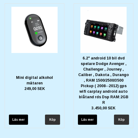
6.2" android 10 bil dvd
spelare Dodge Avenger ,
Challenger , Journey ,
Caliber , Dakota , Durango
Mini digital alkohol
, RAM 1500/2500/3500
mätaren
Pickup ( 2008--2012) gps
249,00 SEK
wifi carplay android auto
blåtand rds Dsp RAM:2GB
R
3.450,00 SEK
Läs mer
Läs mer