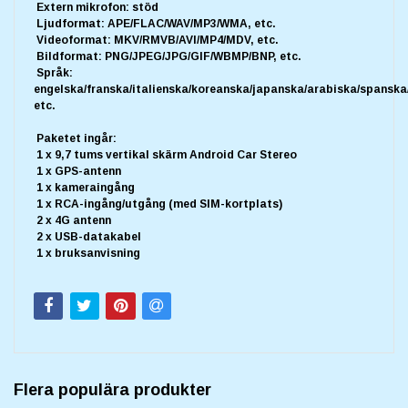
Extern mikrofon: stöd
Ljudformat: APE/FLAC/WAV/MP3/WMA, etc.
Videoformat: MKV/RMVB/AVI/MP4/MDV, etc.
Bildformat: PNG/JPEG/JPG/GIF/WBMP/BNP, etc.
Språk:
engelska/franska/italienska/koreanska/japanska/arabiska/spanska/
etc.
Paketet ingår:
1 x 9,7 tums vertikal skärm Android Car Stereo
1 x GPS-antenn
1 x kameraingång
1 x RCA-ingång/utgång (med SIM-kortplats)
2 x 4G antenn
2 x USB-datakabel
1 x bruksanvisning
Flera populära produkter