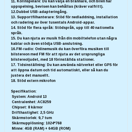
11. Körinspelare: Du kan välja en brännare, och bilen har
uppspelning, bevisen kan behållas (kräver valfritt).
12.Dubbel USB-adapteringång.
13. Supportfilhanterare: Stöd för nedladdning, installation
och radering av över tusentals Android-appar.
14. Stöd för flera språk: Stödspråk, upp till 40 nationella
språk.
15. Du kan njuta av musik från din mobiltelefon utan några
kablar och även stödja USB-anslutning.
16.FM-radio: Onlinemusik du kan överföra musiken till
bilstereon med FM för att njuta av det ursprungliga
bilstereoljudet, med 18 förinställda stationer.
17. Tidsinställning: Du kan använda nätverket eller GPS för
att öppna datum och tid automatiskt, eller så kan du
justera det manuellt.
18. Stöd extern mikrofon
Specifikation:
System: Android 13
Centralenhet: AC8259
Chipset: 8 kärnor
Drifthastighet: 2,5 GHz
Skärmstorlek: 9,7 tum
Skärmupplösning: 1024*768
Minne: 4GB (RAM) + 64GB (ROM)