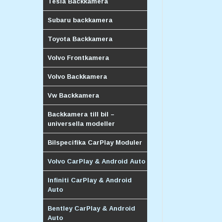
Tesla Backkamera
Subaru backkamera
Toyota Backkamera
Volvo Frontkamera
Volvo Backkamera
Vw Backkamera
Backkamera till bil –
universella modeller
Bilspecifika CarPlay Moduler
Volvo CarPlay & Android Auto
Infiniti CarPlay & Android
Auto
Bentley CarPlay & Android
Auto