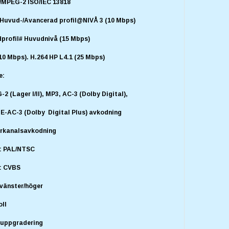
/MPEG-2 ISO/IEC 13818
Huvud-/Avancerad profil@NIVÅ 3 (10 Mbps)
rofil# Huvudnivå (15 Mbps)
10 Mbps). H.264 HP L4.1 (25 Mbps)
e:
 (Lager I/II), MP3, AC-3 (Dolby Digital),
-AC-3 (Dolby Digital Plus) avkodning
erkanalsavkodning
: PAL/NTSC
: CVBS
 vänster/höger
oll
r uppgradering