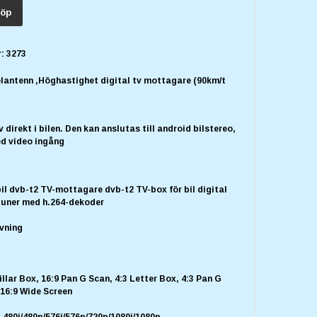
öp
:
3273
antenn ,Höghastighet digital tv mottagare (90km/t
v direkt i bilen. Den kan anslutas till android bilstereo,
ed video ingång
bil dvb-t2 TV-mottagare dvb-t2 TV-box för bil digital
-tuner med h.264-dekoder
vning
illar Box, 16:9 Pan G Scan, 4:3 Letter Box, 4:3 Pan G
, 16:9 Wide Screen
 480i/480p/576i/576p/720p/1080i/1080p