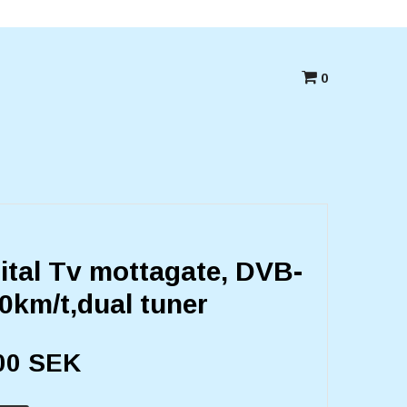
Betala med kort,swish eller Faktura
0
gital Tv mottagate, DVB-
0km/t,dual tuner
00 SEK