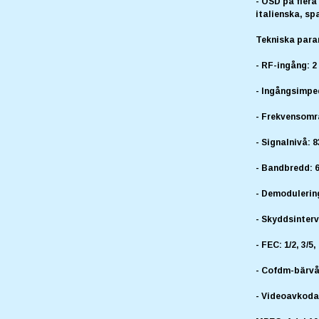
- OSD på flera
italienska, sp
Tekniska para
- RF-ingång: 
- Ingångsimpe
- Frekvensomr
- Signalnivå: 
- Bandbredd: 6
- Demodulerin
- Skyddsinterva
- FEC: 1/2, 3/5, 
- Cofdm-bärvåg
- Videoavkoda