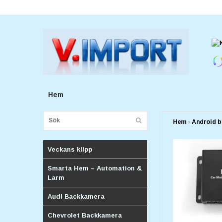
E-postadress:
v.importforetagv@gmail.com
Hem
Hem
›
Android b
Veckans klipp
Smarta Hem – Automation &
Larm
Audi Backkamera
Chevrolet Backkamera