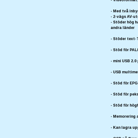
- Med två inb
- 2-vägs AV-u
- Stöder hög h
andra länder
- Stöder text-
- Stöd för PA
- mini USB 2.
- USB multime
- Stöd för EP
- Stöd för peks
- Stöd för hö
- Memorering 
- Kan lagra up