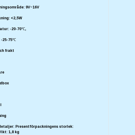
ningsområde: 9V~16V
kning: <2,5W
atur: -20-70℃,
: -25-75℃
ch frakt
are
udbox
l
ning
etaljer: Presentförpackningens storlek:
ikt: 1,8 kg