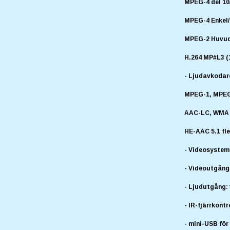
MPEG-4 del 10
MPEG-4 Enkel/
MPEG-2 Huvudp
H.264 MP#L3 (
- Ljudavkodar
MPEG-1, MPEG-2
AAC-LC, WMA E
HE-AAC 5.1 fl
- Videosystem
- Videoutgång
- Ljudutgång:
- IR-fjärrkontr
- mini-USB fö