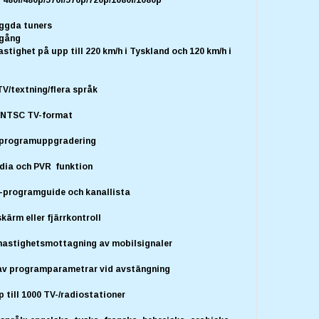
yggda tuners
tgång
astighet på upp till 220 km/h i Tyskland och 120 km/h i
TV/textning/flera språk
L/NTSC TV-format
0 programuppgradering
dia och PVR funktion
G-programguide och kanallista
kärm eller fjärrkontroll
ghastighetsmottagning av mobilsignaler
av programparametrar vid avstängning
p till 1000 TV-/radiostationer