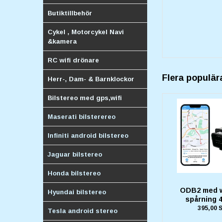
Butiktillbehör
Cykel , Motorcykel Navi
&kamera
RC wifi drönare
Flera populär
Herr-, Dam- & Barnklockor
Bilstereo med gps,wifi
Maserati bilsterereo
Infiniti android bilstereo
Jaguar bilstereo
Honda bilstereo
ODB2 med wi
Hyundai bilstereo
spårning 
395,00 
Tesla android stereo