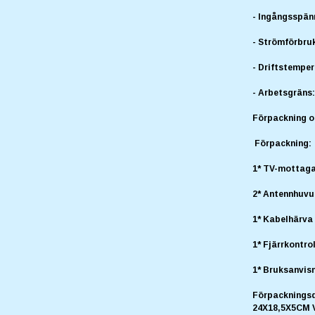
- Ingångsspän
- Strömförbru
- Driftstemper
- Arbetsgräns
Förpackning o
Förpackning:
1* TV-mottag
2* Antennhuv
1* Kabelhärva
1* Fjärrkontrol
1* Bruksanvis
Förpackningsd
24X18,5X5CM V