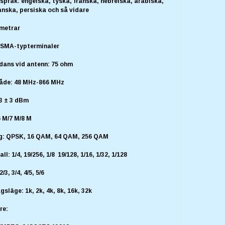
 språk: engelska, tyska, franska, hebreiska, arabiska,
anska, persiska och så vidare
metrar
2 SMA-typterminaler
dans vid antenn: 75 ohm
åde: 48 MHz-866 MHz
83 ± 3 dBm
 M/7 M/8 M
g: QPSK, 16 QAM, 64 QAM, 256 QAM
ll: 1/4, 19/256, 1/8 19/128, 1/16, 1/32, 1/128
2/3, 3/4, 4/5, 5/6
släge: 1k, 2k, 4k, 8k, 16k, 32k
re: