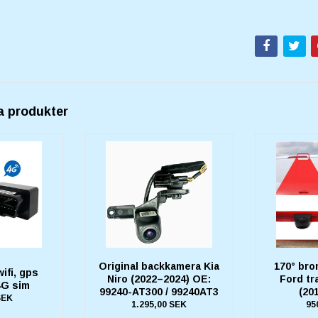
a produkter
Original backkamera Kia
170° br
fi, gps
Niro (2022–2024) OE:
Ford tr
4G sim
99240-AT300 / 99240AT3
(20
SEK
1.295,00 SEK
95