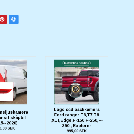
Logo ccd backkamera
omsljuskamera
Ford ranger T6,T7,T8
ansit skåpbil
,XLT,Edge,F-150,F-250,F-
15--2020)
350 , Explorer
0,00 SEK
995,00 SEK