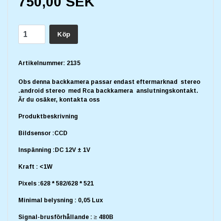
750,00 SEK
Köp
Artikelnummer:
2135
Obs denna backkamera passar endast eftermarknad stereo
.android stereo med Rca backkamera anslutningskontakt.
Är du osäker, kontakta oss
Produktbeskrivning
Bildsensor :CCD
Inspänning :DC 12V ± 1V
Kraft : <1W
Pixels :628 * 582/628 * 521
Minimal belysning : 0,05 Lux
Signal-brusförhållande : ≥ 480B