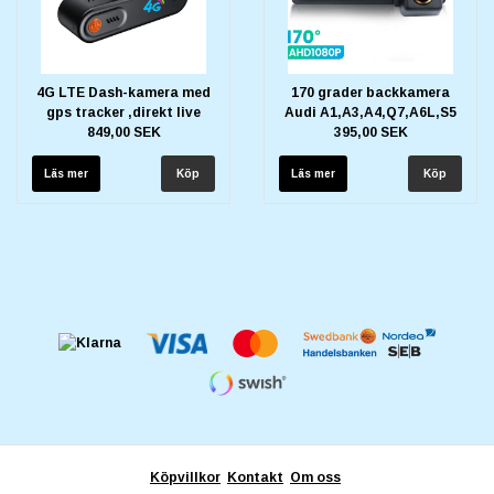
4G LTE Dash-kamera med
170 grader backkamera
gps tracker ,direkt live
Audi A1,A3,A4,Q7,A6L,S5
849,00 SEK
395,00 SEK
Läs mer
Läs mer
Köpvillkor
Kontakt
Om oss