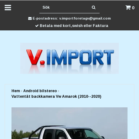
0
E-postadress:
v.importforetagv@gmail.com
Betala med kort,swish eller Faktura
Hem
›
Android bilstereo
›
Vattentät backkamera Vw Amarok (2010--2020)