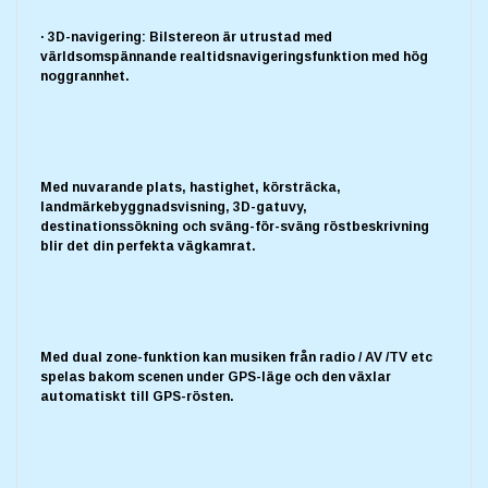
· 3D-navigering: Bilstereon är utrustad med
världsomspännande realtidsnavigeringsfunktion med hög
noggrannhet.
Med nuvarande plats, hastighet, körsträcka,
landmärkebyggnadsvisning, 3D-gatuvy,
destinationssökning och sväng-för-sväng röstbeskrivning
blir det din perfekta vägkamrat.
Med dual zone-funktion kan musiken från radio / AV /TV etc
spelas bakom scenen under GPS-läge och den växlar
automatiskt till GPS-rösten.