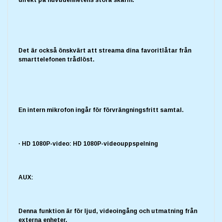
direkt på huvudenhetens stora skärm.
Det är också önskvärt att streama dina favoritlåtar från
smarttelefonen trådlöst.
En intern mikrofon ingår för förvrängningsfritt samtal.
· HD 1080P-video: HD 1080P-videouppspelning
AUX:
Denna funktion är för ljud, videoingång och utmatning från
externa enheter.