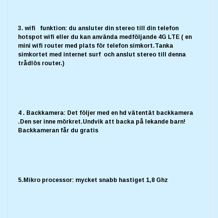
3. wifi funktion: du ansluter din stereo till din telefon
hotspot wifi eller du kan använda medföljande 4G LTE ( en
mini wifi router med plats för telefon simkort.Tanka
simkortet med internet surf och anslut stereo till denna
trådlös router.)
4 . Backkamera: Det följer med en hd vätentät backkamera
.Den ser inne mörkret.Undvik att backa på lekande barn!
Backkameran får du gratis
5.Mikro processor: mycket snabb hastiget 1,8 Ghz