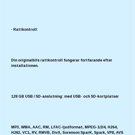
· Rattkontroll:
Din originalbils rattkontroll fungerar fortfarande efter
installationen.
128 GB USB / SD-anslutning: med USB- och SD-kortplatser
MP3, WMA, AAC, RM, LFAC-ljudformat, MPEG-1/2/4, H264,
H263, VC1, RV, RMVB, DivX, Sorenson SparK, Spark, VP8, AVS