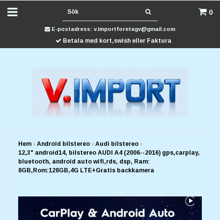
0
E-postadress:
v.importforetagv@gmail.com
Betala med kort,swish eller Faktura
Hem
›
Android bilstereo
›
Audi bilstereo
›
12,3" android14, bilstereo AUDI A4 (2006--2016) gps,carplay,
bluetooth, android auto wifi,rds, dsp, Ram:
8GB,Rom:128GB,4G LTE+Gratis backkamera