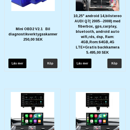
10,25" android 14,bilstereo
AUDI Q7( 2005--2008) med
fiberbox, gps,carplay,
Mini OBD2 V2.1 Bil
bluetooth, android auto
diagnostikverktygsskanner
wifi,rds, dsp, Ram:
250,00 SEK
4GB,Rom:64GB,4G
LTE+Gratis backkamera
5.495,00 SEK
Läs mer
Läs mer