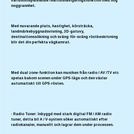
världsomspännande realtidsnavigeringsfunktion med hög
noggrannhet.
Med nuvarande plats, hastighet, körsträcka,
landmärkebyggnadsvisning, 3D-gatuvy,
destinationssökning och sväng-för-sväng röstbeskrivning
blir det din perfekta vägkamrat.
Med dual zone-funktion kan musiken från radio / AV /TV etc
spelas bakom scenen under GPS-läge och den växlar
automatiskt till GPS-rösten.
· Radio Tuner: Inbyggd med stark digital FM / AM radio
tuner, detta bil A / V-system söker automatiskt efter
radiokanaler, manuellt och lagrar dem under processen.