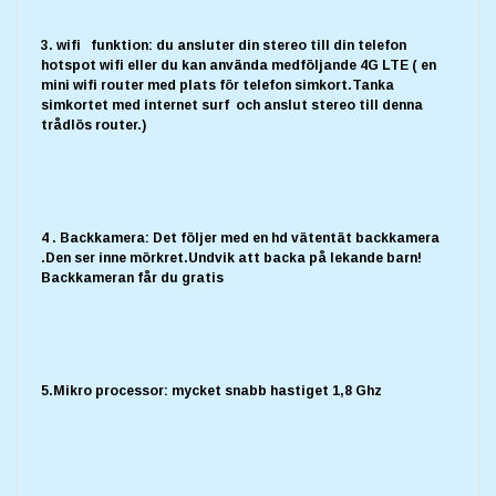
3. wifi funktion: du ansluter din stereo till din telefon
hotspot wifi eller du kan använda medföljande 4G LTE ( en
mini wifi router med plats för telefon simkort.Tanka
simkortet med internet surf och anslut stereo till denna
trådlös router.)
4 . Backkamera: Det följer med en hd vätentät backkamera
.Den ser inne mörkret.Undvik att backa på lekande barn!
Backkameran får du gratis
5.Mikro processor: mycket snabb hastiget 1,8 Ghz