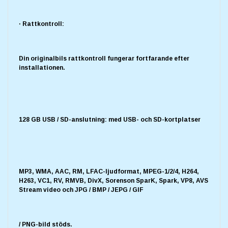
· Rattkontroll:
Din originalbils rattkontroll fungerar fortfarande efter
installationen.
128 GB USB / SD-anslutning: med USB- och SD-kortplatser
MP3, WMA, AAC, RM, LFAC-ljudformat, MPEG-1/2/4, H264,
H263, VC1, RV, RMVB, DivX, Sorenson SparK, Spark, VP8, AVS
Stream video och JPG / BMP / JEPG / GIF
/ PNG-bild stöds.