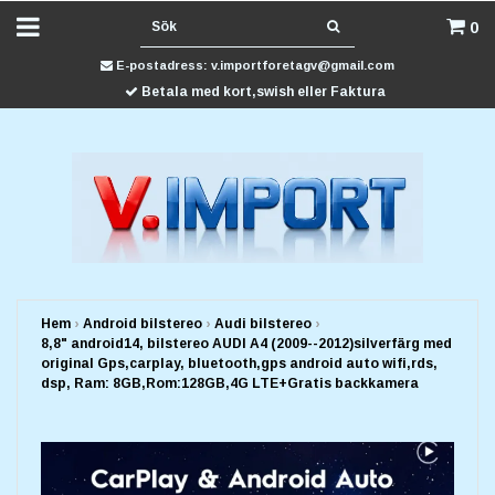
0
E-postadress:
v.importforetagv@gmail.com
Betala med kort,swish eller Faktura
Hem
›
Android bilstereo
›
Audi bilstereo
›
8,8" android14, bilstereo AUDI A4 (2009--2012)silverfärg med
original Gps,carplay, bluetooth,gps android auto wifi,rds,
dsp, Ram: 8GB,Rom:128GB,4G LTE+Gratis backkamera