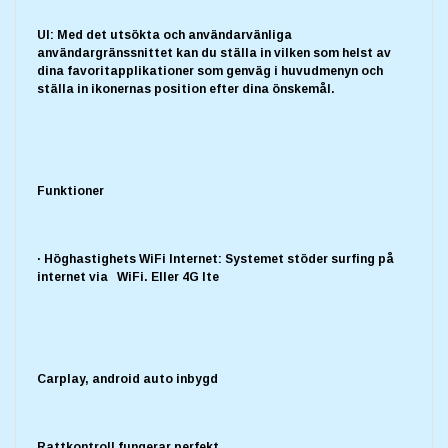
UI: Med det utsökta och användarvänliga
användargränssnittet kan du ställa in vilken som helst av
dina favoritapplikationer som genväg i huvudmenyn och
ställa in ikonernas position efter dina önskemål.
Funktioner
· Höghastighets WiFi Internet: Systemet stöder surfing på
internet via WiFi. Eller 4G lte
Carplay, android auto inbygd
Rattkontroll fungerar perfekt