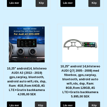
Läs mer
Läs mer
10,25" android 14,bilstereo
10,25" android14, bilstereo
AUDI Q7( 2005--2008) med
AUDI A3 (2013--2019)
fiberbox, gps,carplay,
gps,carplay, bluetooth,
bluetooth, android auto
android auto wifi,rds, dsp,
wifi,rds, dsp, Ram:
Ram: 4GB,Rom:64GB,4G
8GB,Rom:128GB,4G
LTE+Gratis backkamera
LTE+Gratis backkamera
4.395,00 SEK
5.895,00 SEK
Läs mer
Läs mer