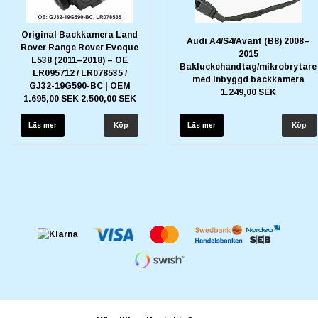
Original Backkamera Land
Audi A4/S4/Avant (B8) 2008–
Rover Range Rover Evoque
2015
L538 (2011–2018) – OE
Bakluckehandtag/mikrobrytare
LR095712 / LR078535 /
med inbyggd backkamera
GJ32-19G590-BC | OEM
1.249,00 SEK
1.695,00 SEK
2.500,00 SEK
Läs mer
Läs mer