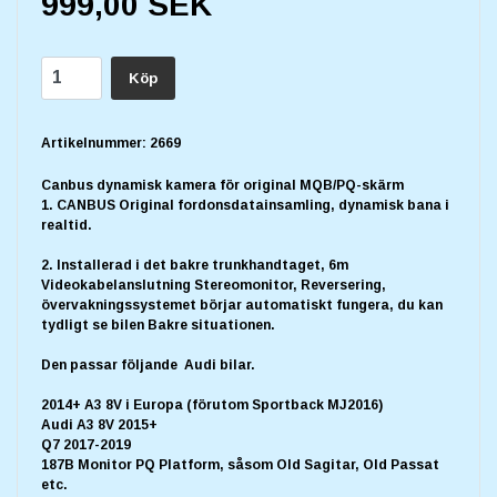
999,00 SEK
Köp
Artikelnummer:
2669
Canbus dynamisk kamera för original MQB/PQ-skärm
1. CANBUS Original fordonsdatainsamling, dynamisk bana i
realtid.
2. Installerad i det bakre trunkhandtaget, 6m
Videokabelanslutning Stereomonitor, Reversering,
övervakningssystemet börjar automatiskt fungera, du kan
tydligt se bilen Bakre situationen.
Den passar följande Audi bilar.
2014+ A3 8V i Europa (förutom Sportback MJ2016)
Audi A3 8V 2015+
Q7 2017-2019
187B Monitor PQ Platform, såsom Old Sagitar, Old Passat
etc.