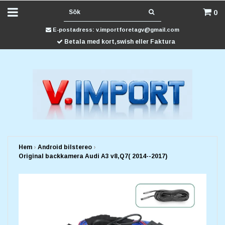
0
E-postadress:
v.importforetagv@gmail.com
Betala med kort,swish eller Faktura
Hem
›
Android bilstereo
›
Original backkamera Audi A3 v8,Q7( 2014--2017)