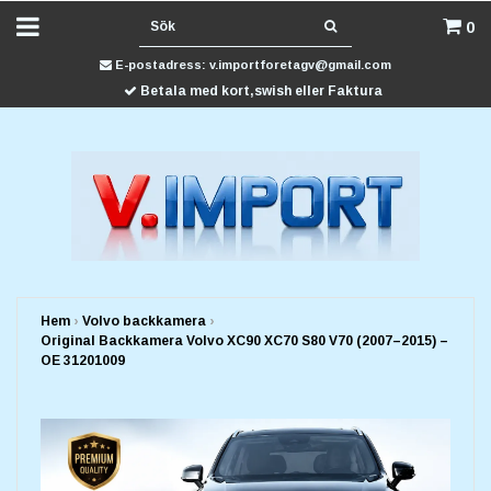
0
E-postadress:
v.importforetagv@gmail.com
Betala med kort,swish eller Faktura
Hem
›
Volvo backkamera
›
Original Backkamera Volvo XC90 XC70 S80 V70 (2007–2015) –
OE 31201009