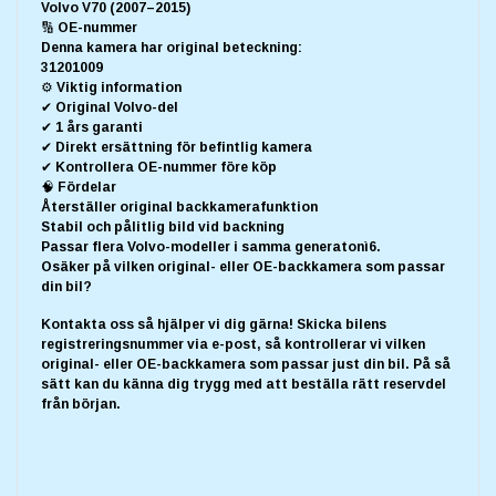
Volvo V70 (2007–2015)
🔢 OE-nummer
Denna kamera har original beteckning:
31201009
⚙️ Viktig information
✔ Original Volvo-del
✔ 1 års garanti
✔ Direkt ersättning för befintlig kamera
✔ Kontrollera OE-nummer före köp
🧠 Fördelar
Återställer original backkamerafunktion
Stabil och pålitlig bild vid backning
Passar flera Volvo-modeller i samma generatonì6.
Osäker på vilken original- eller OE-backkamera som passar
din bil?
Kontakta oss så hjälper vi dig gärna! Skicka bilens
registreringsnummer via e-post, så kontrollerar vi vilken
original- eller OE-backkamera som passar just din bil. På så
sätt kan du känna dig trygg med att beställa rätt reservdel
från början.