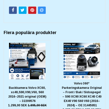
Flera populära produkter
Volvo 360°
Backkamera Volvo XC60,
Parkeringskamera Original
xc40,S90,V90,V60, S60
– Front / Bak / Sidospegel
2016–2021 original (OEM)
– S90 XC90 XC60 XC40 C40
– 32209576
EX40 V90 S60 V60 (2016–
1.299,00 SEK
1.895,00 SEK
2024) – OE 31445951