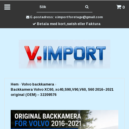
0
E-postadress:
v.importforetagv@gmail.com
Betala med kort,swish eller Faktura
Hem
›
Volvo backkamera
›
Backkamera Volvo XC60, xc40,S90,V90,V60, S60 2016–2021
original (OEM) – 32209576