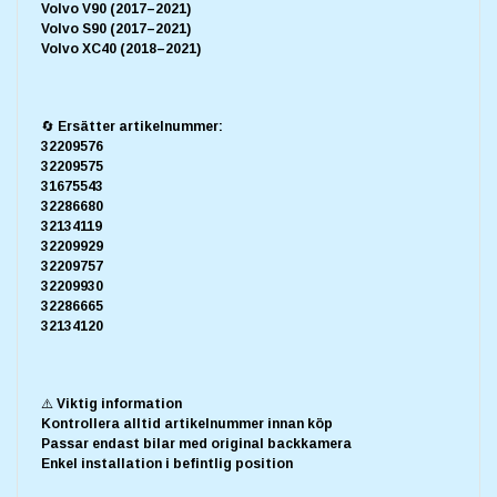
Volvo V90 (2017–2021)
Volvo S90 (2017–2021)
Volvo XC40 (2018–2021)
🔄 Ersätter artikelnummer:
32209576
32209575
31675543
32286680
32134119
32209929
32209757
32209930
32286665
32134120
⚠️ Viktig information
Kontrollera alltid artikelnummer innan köp
Passar endast bilar med original backkamera
Enkel installation i befintlig position