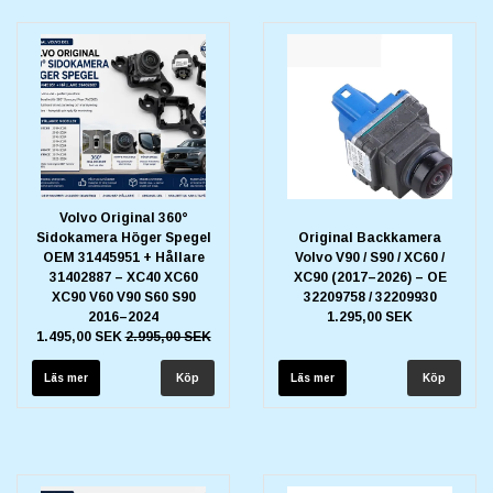
Volvo Original 360°
Sidokamera Höger Spegel
Original Backkamera
OEM 31445951 + Hållare
Volvo V90 / S90 / XC60 /
31402887 – XC40 XC60
XC90 (2017–2026) – OE
XC90 V60 V90 S60 S90
32209758 / 32209930
2016–2024
1.295,00 SEK
1.495,00 SEK
2.995,00 SEK
Läs mer
Läs mer