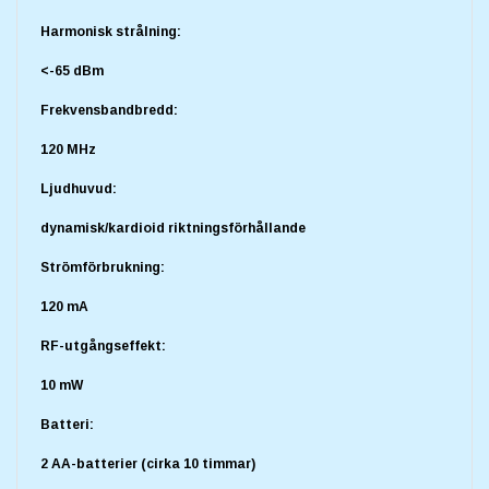
Harmonisk strålning:
<-65 dBm
Frekvensbandbredd:
120 MHz
Ljudhuvud:
dynamisk/kardioid riktningsförhållande
Strömförbrukning:
120 mA
RF-utgångseffekt:
10 mW
Batteri:
2 AA-batterier (cirka 10 timmar)