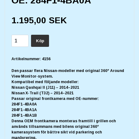
OE: 284F1-4BA0A
1.195,00 SEK
Köp
Artikelnummer:
4156
Den passar flera Nissan-modeller med original 360° Around
View Monitor-system.
Kompatibel med följande modeller:
Nissan Qashqai II (J11) – 2014–2021
Nissan X-Trail (T32) – 2014–2021
Passar original frontkamera med OE-nummer:
284F1-4BA0A
284F1-4BA1A
284F1-4BA1B
Denna OEM frontkamera monteras framtill i grillen och
används tillsammans med bilens original 360°
kamerasystem för bättre sikt vid parkering och
manövrering.