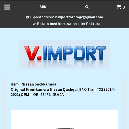
0
E-postadress:
v.importforetagv@gmail.com
Betala med kort,swish eller Faktura
Hem
›
Nissan backkamera
›
Original Frontkamera Nissan Qashqai II / X-Trail T32 (2014–
2021) OEM – OE: 284F1-4BA0A