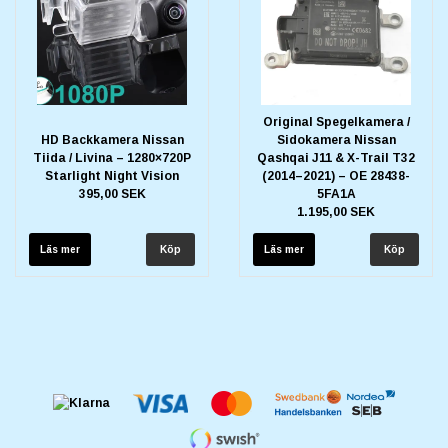
Original Spegelkamera /
HD Backkamera Nissan
Sidokamera Nissan
Tiida / Livina – 1280×720P
Qashqai J11 & X-Trail T32
Starlight Night Vision
(2014–2021) – OE 28438-
395,00 SEK
5FA1A
1.195,00 SEK
Läs mer
Läs mer