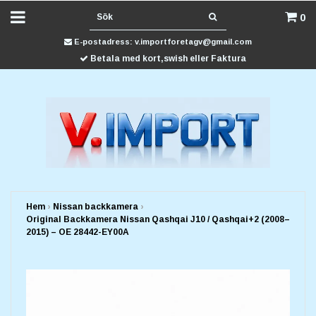
0
E-postadress:
v.importforetagv@gmail.com
Betala med kort,swish eller Faktura
Hem
›
Nissan backkamera
›
Original Backkamera Nissan Qashqai J10 / Qashqai+2 (2008–
2015) – OE 28442-EY00A