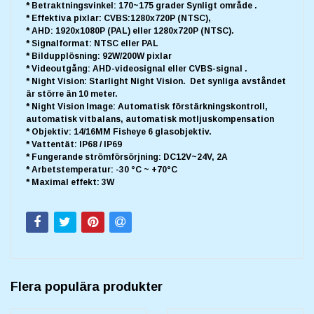
* Betraktningsvinkel: 170~175 grader Synligt område .
* Effektiva pixlar: CVBS:1280x720P (NTSC),
* AHD: 1920x1080P (PAL) eller 1280x720P (NTSC).
* Signalformat: NTSC eller PAL
* Bildupplösning: 92W/200W pixlar
* Videoutgång: AHD-videosignal eller CVBS-signal .
* Night Vision: Starlight Night Vision. Det synliga avståndet
är större än 10 meter.
* Night Vision Image: Automatisk förstärkningskontroll,
automatisk vitbalans, automatisk motljuskompensation
* Objektiv: 14/16MM Fisheye 6 glasobjektiv.
* Vattentät: IP68 / IP69
* Fungerande strömförsörjning: DC12V~24V, 2A
* Arbetstemperatur: -30 °C ~ +70°C
* Maximal effekt: 3W
Flera populära produkter