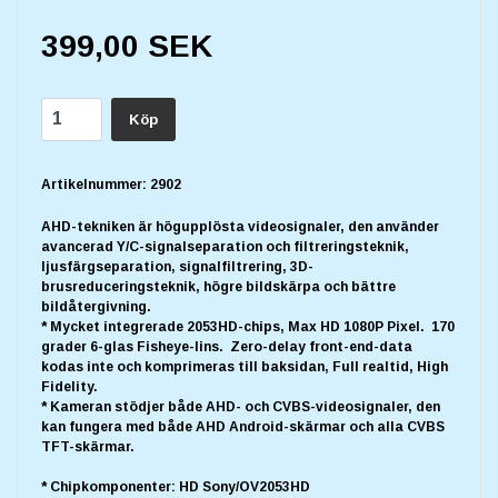
399,00 SEK
Köp
Artikelnummer:
2902
AHD-tekniken är högupplösta videosignaler, den använder
avancerad Y/C-signalseparation och filtreringsteknik,
ljusfärgseparation, signalfiltrering, 3D-
brusreduceringsteknik, högre bildskärpa och bättre
bildåtergivning.
* Mycket integrerade 2053HD-chips, Max HD 1080P Pixel. 170
grader 6-glas Fisheye-lins. Zero-delay front-end-data
kodas inte och komprimeras till baksidan, Full realtid, High
Fidelity.
* Kameran stödjer både AHD- och CVBS-videosignaler, den
kan fungera med både AHD Android-skärmar och alla CVBS
TFT-skärmar.
* Chipkomponenter: HD Sony/OV2053HD