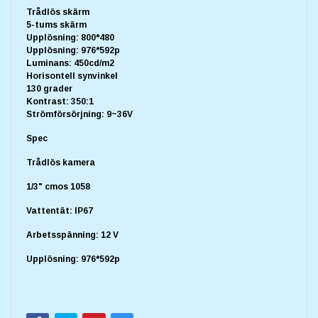
Trådlös skärm
5-tums skärm
Upplösning: 800*480
Upplösning: 976*592p
Luminans: 450cd/m2
Horisontell synvinkel
130 grader
Kontrast: 350:1
Strömförsörjning: 9~36V
Spec
Trådlös kamera
1/3" cmos 1058
Vattentät: IP67
Arbetsspänning: 12 V
Upplösning: 976*592p