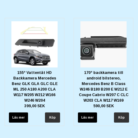
155° Vattentät HD
170° backkamera till
Backkamera Mercedes
android bilstereo,
Benz GLK GLA GLC GLE
Mercedes Benz B Class
ML 250 A180 A200 CLA
W246 B180 B200 E W212 E
W117 W205 W212 W166
Coupe Cabrio W207 C CLC
W246 W204
W203 CLA W117 W169
399,00 SEK
590,00 SEK
Läs mer
Läs mer