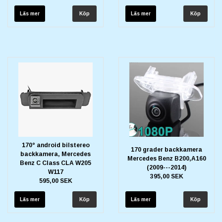
Läs mer
Läs mer
170° android bilstereo
170 grader backkamera
backkamera, Mercedes
Mercedes Benz B200,A160
Benz C Class CLA W205
(2009---2014)
W117
395,00 SEK
595,00 SEK
Läs mer
Läs mer