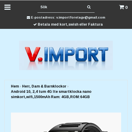
0
E-postadress:
v.importforetagv@gmail.com
Betala med kort,swish eller Faktura
Hem
›
Herr, Dam & Barnklockor
›
Android 10, 2,4 tum 4G lte smartklocka nano
simkort,wifi,1500mAh Ram: 4GB,ROM:64GB