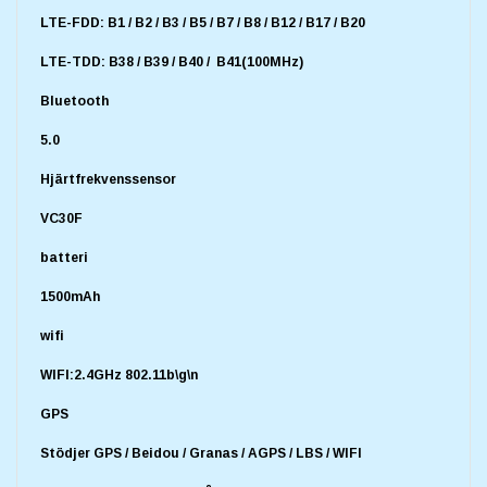
LTE-FDD: B1 / B2 / B3 / B5 / B7 / B8 / B12 / B17 / B20
LTE-TDD: B38 / B39 / B40 / B41(100MHz)
Bluetooth
5.0
Hjärtfrekvenssensor
VC30F
batteri
1500mAh
wifi
WIFI:2.4GHz 802.11b\g\n
GPS
Stödjer GPS / Beidou / Granas / AGPS / LBS / WIFI