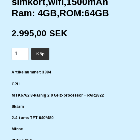
simkort,wifi,1500mAh
Ram: 4GB,ROM:64GB
2.995,00 SEK
Köp
Artikelnummer:
3884
CPU
MTK6762 8-kärnig 2.0 GHz-processor + PAR2822
Skärm
2.4-tums TFT 640*480
Minne