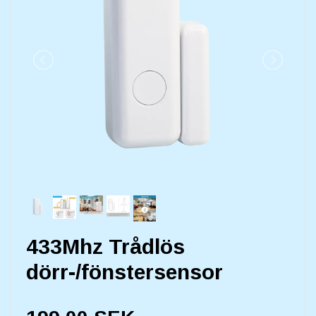
433Mhz Trådlös
dörr-/fönstersensor