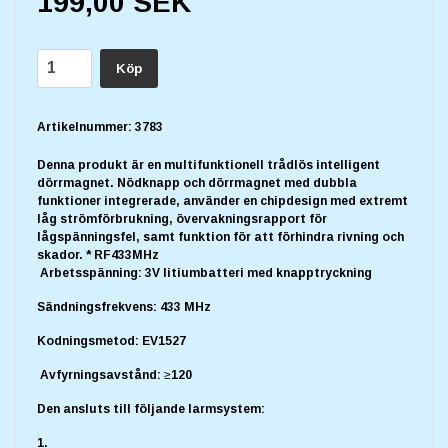
199,00 SEK
Köp
Artikelnummer:
3783
Denna produkt är en multifunktionell trådlös intelligent
dörrmagnet. Nödknapp och dörrmagnet med dubbla
funktioner integrerade, använder en chipdesign med extremt
låg strömförbrukning, övervakningsrapport för
lågspänningsfel, samt funktion för att förhindra rivning och
skador. * RF433MHz
Arbetsspänning: 3V litiumbatteri med knapptryckning
Sändningsfrekvens: 433 MHz
Kodningsmetod: EV1527
Avfyrningsavstånd: ≥120
Den ansluts till följande larmsystem:
1.