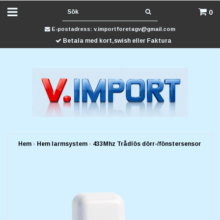
0
E-postadress:
v.importforetagv@gmail.com
Betala med kort,swish eller Faktura
Hem
›
Hem larmsystem
›
433Mhz Trådlös dörr-/fönstersensor