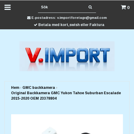
0
E-postadress:
v.importforetagv@gmail.com
Betala med kort,swish eller Faktura
Hem
›
GMC backkamera
›
Original Backkamera GMC Yukon Tahoe Suburban Escalade
2015-2020 OEM 23378804