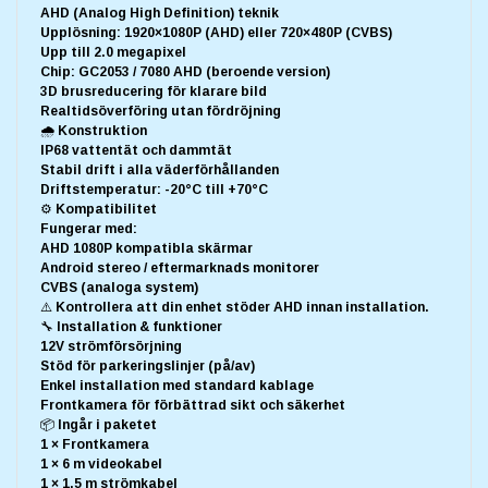
AHD (Analog High Definition) teknik
Upplösning: 1920×1080P (AHD) eller 720×480P (CVBS)
Upp till 2.0 megapixel
Chip: GC2053 / 7080 AHD (beroende version)
3D brusreducering för klarare bild
Realtidsöverföring utan fördröjning
🌧️ Konstruktion
IP68 vattentät och dammtät
Stabil drift i alla väderförhållanden
Driftstemperatur: -20°C till +70°C
⚙️ Kompatibilitet
Fungerar med:
AHD 1080P kompatibla skärmar
Android stereo / eftermarknads monitorer
CVBS (analoga system)
⚠️ Kontrollera att din enhet stöder AHD innan installation.
🔧 Installation & funktioner
12V strömförsörjning
Stöd för parkeringslinjer (på/av)
Enkel installation med standard kablage
Frontkamera för förbättrad sikt och säkerhet
📦 Ingår i paketet
1 × Frontkamera
1 × 6 m videokabel
1 × 1,5 m strömkabel