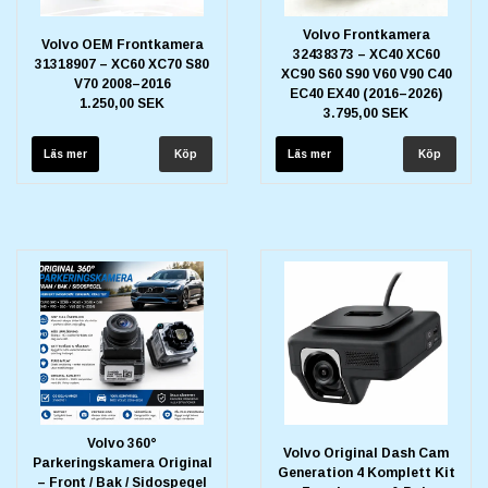
Volvo Frontkamera
Volvo OEM Frontkamera
32438373 – XC40 XC60
31318907 – XC60 XC70 S80
XC90 S60 S90 V60 V90 C40
V70 2008–2016
EC40 EX40 (2016–2026)
1.250,00 SEK
3.795,00 SEK
Läs mer
Läs mer
Volvo 360°
Volvo Original Dash Cam
Parkeringskamera Original
Generation 4 Komplett Kit
– Front / Bak / Sidospegel