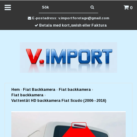
0
E-postadress:
v.importforetagv@gmail.com
Betala med kort,swish eller Faktura
Hem
›
Fiat Backkamera
›
Fiat backkamera
›
Fiat backkamera
›
Vattentät HD backkamera Fiat Scudo (2006--2016)