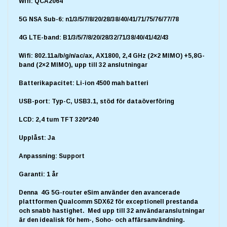
Wifi: QCA2064
5G NSA Sub-6: n1/3/5/7/8/20/28/38/40/41/71/75/76/77/78
4G LTE-band: B1/3/5/7/8/20/28/32/71/38/40/41/42/43
Wifi: 802.11a/b/g/n/ac/ax, AX1800, 2,4 GHz (2×2 MIMO) +5,8G-
band (2×2 MIMO), upp till 32 anslutningar
Batterikapacitet: Li-ion 4500 mah batteri
USB-port: Typ-C, USB3.1, stöd för dataöverföring
LCD: 2,4 tum TFT 320*240
Upplåst: Ja
Anpassning: Support
Garanti: 1 år
Denna 4G 5G-router eSim använder den avancerade
plattformen Qualcomm SDX62 för exceptionell prestanda
och snabb hastighet. Med upp till 32 användaranslutningar
är den idealisk för hem-, Soho- och affärsanvändning.