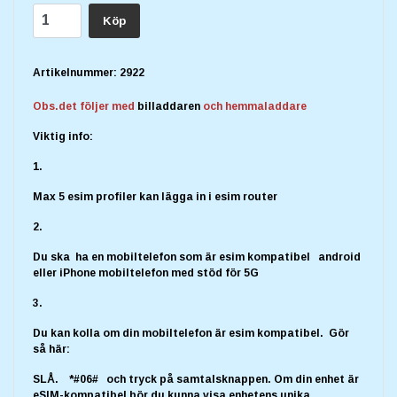
Köp
Artikelnummer:
2922
Obs.det följer med
billaddaren
och hemmaladdare
Viktig info:
1.
Max 5 esim profiler kan lägga in i esim router
2.
Du ska ha en mobiltelefon som är esim kompatibel android
eller iPhone mobiltelefon med stöd för 5G
3.
Du kan kolla om din mobiltelefon är esim kompatibel. Gör
så här:
SLÅ. *#06# och tryck på samtalsknappen.
Om din enhet är
eSIM-kompatibel bör du kunna visa enhetens unika