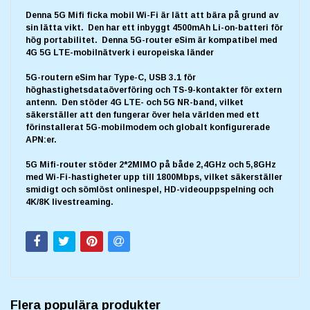
Denna 5G Mifi ficka mobil Wi-Fi är lätt att bära på grund av
sin lätta vikt. Den har ett inbyggt 4500mAh Li-on-batteri för
hög portabilitet. Denna 5G-router eSim är kompatibel med
4G 5G LTE-mobilnätverk i europeiska länder
5G-routern eSim har Type-C, USB 3.1 för
höghastighetsdataöverföring och TS-9-kontakter för extern
antenn. Den stöder 4G LTE- och 5G NR-band, vilket
säkerställer att den fungerar över hela världen med ett
förinstallerat 5G-mobilmodem och globalt konfigurerade
APN:er.
5G Mifi-router stöder 2*2MIMO på både 2,4GHz och 5,8GHz
med Wi-Fi-hastigheter upp till 1800Mbps, vilket säkerställer
smidigt och sömlöst onlinespel, HD-videouppspelning och
4K/8K livestreaming.
Flera populära produkter