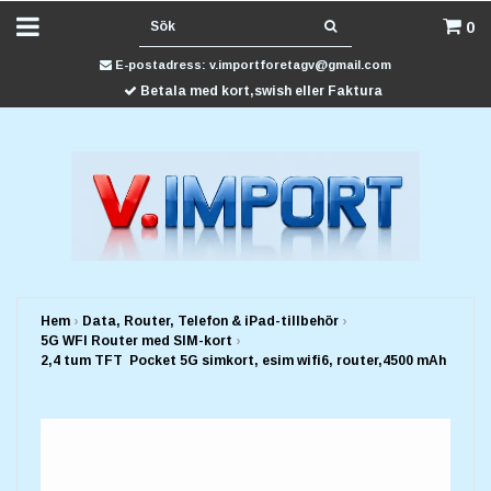
0
E-postadress:
v.importforetagv@gmail.com
Betala med kort,swish eller Faktura
Hem
›
Data, Router, Telefon & iPad-tillbehör
›
5G WFI Router med SIM-kort
›
2,4 tum TFT Pocket 5G simkort, esim wifi6, router,4500 mAh