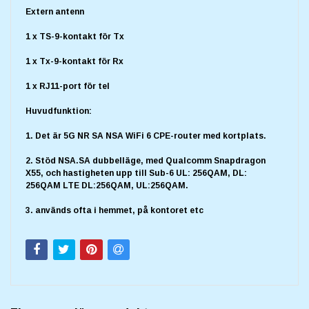
Extern antenn
1 x TS-9-kontakt för Tx
1 x Tx-9-kontakt för Rx
1 x RJ11-port för tel
Huvudfunktion:
1. Det är 5G NR SA NSA WiFi 6 CPE-router med kortplats.
2. Stöd NSA.SA dubbelläge, med Qualcomm Snapdragon
X55, och hastigheten upp till Sub-6 UL: 256QAM, DL:
256QAM LTE DL:256QAM, UL:256QAM.
3. används ofta i hemmet, på kontoret etc