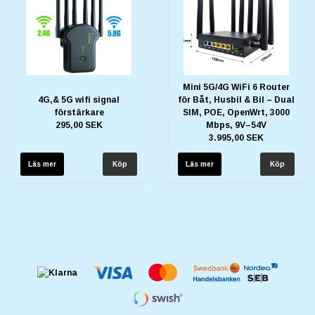
Mini 5G/4G WiFi 6 Router
4G,& 5G wifi signal
för Båt, Husbil & Bil – Dual
förstärkare
SIM, POE, OpenWrt, 3000
295,00 SEK
Mbps, 9V–54V
3.995,00 SEK
Läs mer
Läs mer