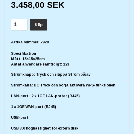
3.458,00 SEK
Köp
Artikelnummer:
2928
Specifikation
Mått: 15×15×25cm
Antal användare samtidigt: 123
Strömknapp: Tryck och släppà Ström på/av
Strömkälla: DC Tryck och börja aktivera WPS-funktionen
LAN-port : 2 x 1GE LAN-portar (RJ45)
1 x 1GE WAN-port (RJ45)
USB-port;
USB 3.0 höghastighet för extern disk