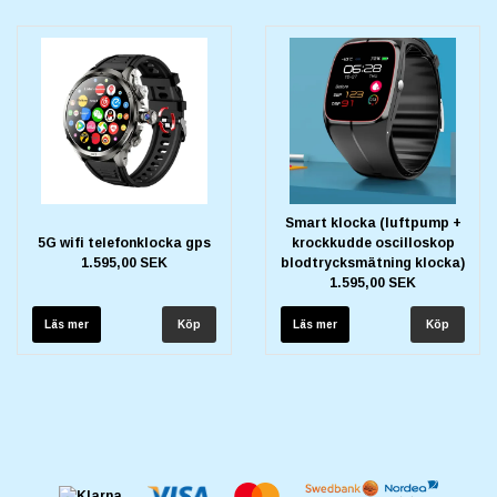
Smart klocka (luftpump +
5G wifi telefonklocka gps
krockkudde oscilloskop
1.595,00 SEK
blodtrycksmätning klocka)
1.595,00 SEK
Läs mer
Läs mer