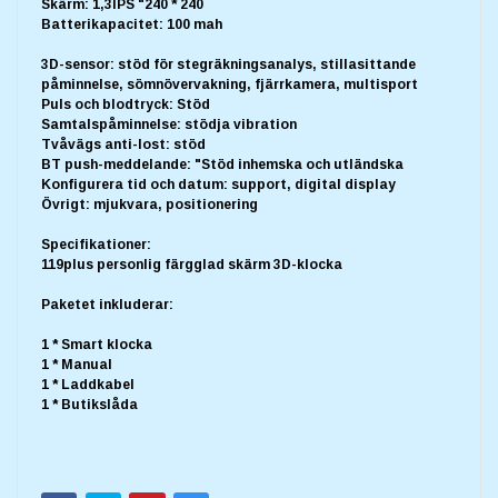
Skärm: 1,3IPS "240 * 240
Batterikapacitet: 100 mah
3D-sensor: stöd för stegräkningsanalys, stillasittande
påminnelse, sömnövervakning, fjärrkamera, multisport
Puls och blodtryck: Stöd
Samtalspåminnelse: stödja vibration
Tvåvägs anti-lost: stöd
BT push-meddelande: "Stöd inhemska och utländska
Konfigurera tid och datum: support, digital display
Övrigt: mjukvara, positionering
Specifikationer:
119plus personlig färgglad skärm 3D-klocka
Paketet inkluderar:
1 * Smart klocka
1 * Manual
1 * Laddkabel
1 * Butikslåda